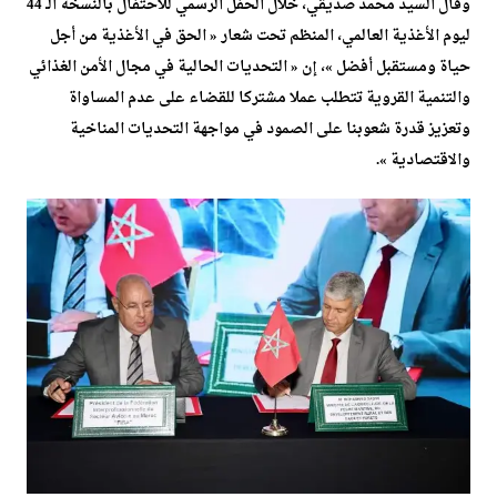
وقال السيد محمد صديقي، خلال الحفل الرسمي للاحتفال بالنسخة الـ 44
ليوم الأغذية العالمي، المنظم تحت شعار « الحق في الأغذية من أجل
حياة ومستقبل أفضل »، إن « التحديات الحالية في مجال الأمن الغذائي
والتنمية القروية تتطلب عملا مشتركا للقضاء على عدم المساواة
وتعزيز قدرة شعوبنا على الصمود في مواجهة التحديات المناخية
والاقتصادية ».