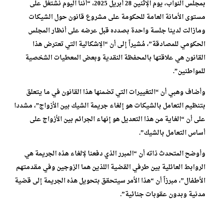
بمجلس النواب، يوم الإثنين 28 أبريل 2025، “أننا اليوم نشتغل على
مستوى الأمانة العامة للحكومة على مشروع قانون حول الشيكات
ومازالت لدينا جلسة واحدة بصدده قبل عرضه على أنظار المجلس
الحكومي للمصادقة”، مُشيراً إلى أن “الإشكالية التي تعترض هذا
القانون هي علاقتها بالمحفظة النقدية وبعض المعطيات الشخصية
للمواطنين”.
وأضاف وهبي أن “التغييرات التي تضمنها هذا القانون في ما يتعلق
بتنظيم التعامل بالشيكات هو إلغاء جريمة الشيك بين الأزواج”، مشددا
على أن “الغاية من هذا التعديل هو إنهاء الجرائم بين الأزواج على
أساس التعامل بالشيك”.
وأوضح المتحدث ذاته أن “المبرر الذي دفعنا لإلغاء هذه الجريمة هي
الروابط العائلية بين طرفي القضية اللذين هما الزوجين وفي مقدمتهم
الأطفال”، مبرزاً أن “هذا الأمر سيتحقق بتحويل هذه الجريمة إلى قضية
مدنية وبدون عقوبات جنائية”.