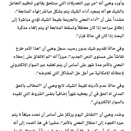
وأورد وهبي أنه “من بين التعديلات التي ستلحق بقانون تنظيم التعامل
بالشيك هو أنه بمجرد أداء الشيك يتم بشكل مباشر إنهاء المتابعة”،
مشدداً على أن “أداء المعني بالجريمة بقيمة الشيك تؤدي مباشرة إلى
إطلاق سراحه إذا كان معتقلاً وتسقط المتابعة أو يتم إلغاء مذكرة
البحث إذا كان في حالة فرار”.
وفي حالة تقديم شيك بدون رصيد، سجل وهبي أن “هذا الأمر طرح
نقاشاً على مستوى النص الجديد”، مبرزاً أنه “تم الاتفاق على إعطاء
المعني بالأمر مدة شهر على أساس أن يتم تعقبه عبر السوار الإلكتروني
لإعطائه الإمكانية من أجل حل المشاكل التي تعترضه”.
وفي حالة عدم تأديته لقيمة الشيك، تابع وهبي أن “المطالب بالحق
المدني له الحق في أن يعطيه شهراًَ إضافياً بنفس الشروط التي تقيده
بالسوار الإلكتروني”.
وشدد وهبي أن “النقاش اليوم يرتكز على أساس أن نحدد مبلغاً لا يتم
عبره اللجوء إلى اعتقال المعني بالأمر”، مشيرا في هذ الصدد إلى أنه