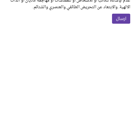
عدم الإساءة للكاتب أو للأشخاص أو للمقدسات أو مهاجمة الأديان أو الذات
الالهية. والابتعاد عن التحريض الطائفي والعنصري والشتائم.