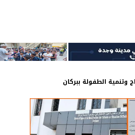
ج وتنمية الطفولة ببركان