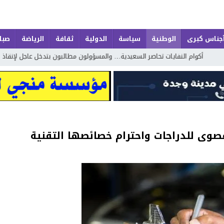
جناس كبرى
الوطنية
سياسة
الدولية
ثقافة
الرياضة
صباح
نفايات تحاصر السعيدية… والمسؤولون مطالبون بتدخل عاجل لإنقاذ الموسم السياحي
صوى للدراجات واحترام خصائصها التقنية