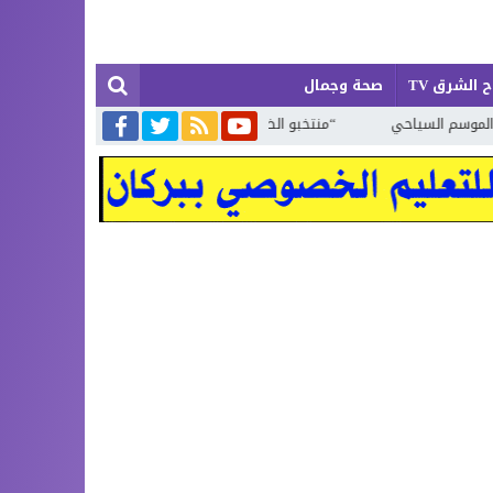
 الشرق TV
صحة وجمال
“منتخبو الظل” لا تلمس لهم أثرا في ميدان ولا تراهم في نشاط رسمي 