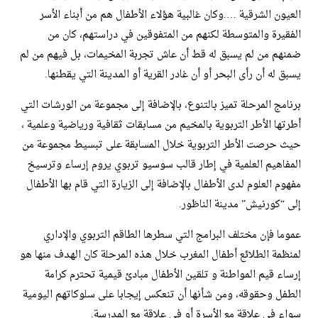
العيون الشرقية ….وكان غالبية هؤلاء الأطفال هم من أبناء الأسر
الفقيرة والمتوسطة لكنهم من المتفوقين في دراستهم، كان من
ضمنهم من لم يسبق له قط أن عاش تجربة المخيمات، بل فيهم من لم
يسبق له أن رأى البحر أو أن غادر القرية أو المدينة التي يقطنها.
برنامج المرحلة تميز بالتنوع، بالإضافة إلى مجموعة من الورشات التي
أطرتها الأطر التربوية بالمخيم من مسابقات ثقافية ورياضية وعلمية ،
حيث حرصت الأطر التربوية خلال المسابقة على تبسيط مجموعة من
المفاهيم العلمية في إطار قالب سوسيو تربوي يروم إرساء وترسيخ
مفهوم العلوم لدى الأطفال بالإضافة إلى الزيارة التي قام بها الأطفال
إلى “كورنيش” مدينة الناظور.
عموما فإن مختلف البرامج التي سطرها الطاقم التربوي والإداري
لمنظمة الطلائع أطفال المغرب خلال هذه المرحلة كان الهدف منها هو
إرساء قيم المواطنة و تلقين الأطفال مبادئ قيمية تحترم كرامة
الطفل وحقوقه، ومن شأنها أن تنعكس إيجابا على سلوكاتهم اليومية
سواء في علاقة مع الأسرة أو في علاقة مع المدرسة.