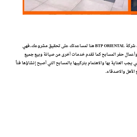
هل تخطط لبناء مسبح بجهة الشرق او بعدد من مناطق المملكة، شركة BTP ORIENTAL هنا لمساعدتك على تحقيق مشروعك..فهي
أعمال حفر المسابح كما تقدم خدمات أخرى من صيانة وبيع جميع
يجب العناية بها والاهتمام بتركيبها بالمسابح التي أصبح إنشاؤها فناً
الاْهل والاصدقاء.