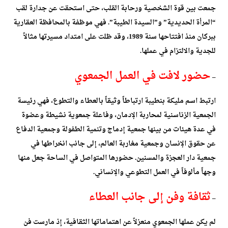
جمعت بين قوة الشخصية ورحابة القلب، حتى استحقت عن جدارة لقب
“المرأة الحديدية” و”السيدة الطيبة”. فهي موظفة بالمحافظة العقارية
ببركان منذ افتتاحها سنة 1989، وقد ظلت على امتداد مسيرتها مثالاً
للجدية والالتزام في عملها.
حضور لافت في العمل الجمعوي
–
ارتبط اسم مليكة بنطيبة ارتباطاً وثيقاً بالعطاء والتطوع، فهي رئيسة
الجمعية الزناسنية لمحاربة الإدمان، وفاعلة جمعوية نشيطة وعضوة
في عدة هيئات من بينها جمعية إدماج وتنمية الطفولة وجمعية الدفاع
عن حقوق الإنسان وجمعية مغاربة العالم، إلى جانب انخراطها في
جمعية دار العجزة والمسنين. حضورها المتواصل في الساحة جعل منها
وجهاً مألوفاً في العمل التطوعي والإنساني.
ثقافة وفن إلى جانب العطاء
–
لم يكن عملها الجمعوي منعزلاً عن اهتماماتها الثقافية، إذ مارست فن