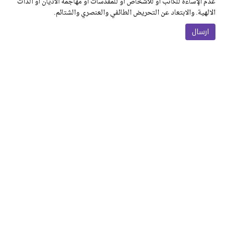
عدم الإساءة للكاتب أو للأشخاص أو للمقدسات أو مهاجمة الأديان أو الذات
الالهية. والابتعاد عن التحريض الطائفي والعنصري والشتائم.