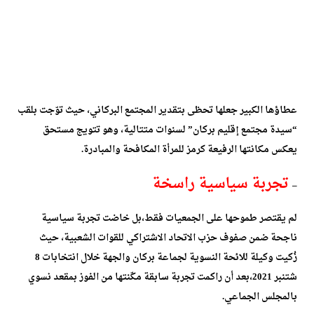
عطاؤها الكبير جعلها تحظى بتقدير المجتمع البركاني، حيث توّجت بلقب
“سيدة مجتمع إقليم بركان” لسنوات متتالية، وهو تتويج مستحق
يعكس مكانتها الرفيعة كرمز للمرأة المكافحة والمبادرة.
تجربة سياسية راسخة
–
لم يقتصر طموحها على الجمعيات فقط،بل خاضت تجربة سياسية
ناجحة ضمن صفوف حزب الاتحاد الاشتراكي للقوات الشعبية، حيث
زُكيت وكيلة للائحة النسوية لجماعة بركان والجهة خلال انتخابات 8
شتنبر 2021،بعد أن راكمت تجربة سابقة مكّنتها من الفوز بمقعد نسوي
بالمجلس الجماعي.