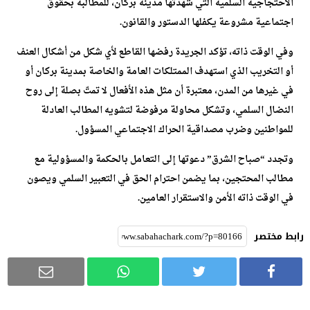
الاحتجاجية السلمية التي شهدتها مدينة بركان، للمطالبة بحقوق
اجتماعية مشروعة يكفلها الدستور والقانون.
وفي الوقت ذاته، تؤكد الجريدة رفضها القاطع لأي شكل من أشكال العنف
أو التخريب الذي استهدف الممتلكات العامة والخاصة بمدينة بركان أو
في غيرها من المدن، معتبرة أن مثل هذه الأفعال لا تمتّ بصلة إلى روح
النضال السلمي، وتشكل محاولة مرفوضة لتشويه المطالب العادلة
للمواطنين وضرب مصداقية الحراك الاجتماعي المسؤول.
وتجدد “صباح الشرق” دعوتها إلى التعامل بالحكمة والمسؤولية مع
مطالب المحتجين، بما يضمن احترام الحق في التعبير السلمي ويصون
في الوقت ذاته الأمن والاستقرار العامين.
رابط مختصر