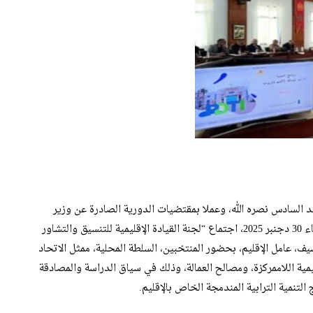
د السادس نصره الله، وعملا بمقتضيات الدورية الصادرة عن وزير
الداخلية، احتضن مقر عمالة إقليم تاوريرت صباح اليوم الثلاثاء 30 دجنبر 2025، اجتماع “لجنة القيادة الإقليمية للتنسيق والتشاور
سيف، عامل الإقليم، بحضور المنتخبين، السلطة المحلية، ممثل الاتحاد
يمية اللاممركزة، ومصالح العمالة، وذلك في سياق الدراسة والمصادقة
لتنمية الترابية المندمجة الخاص بالإقليم.