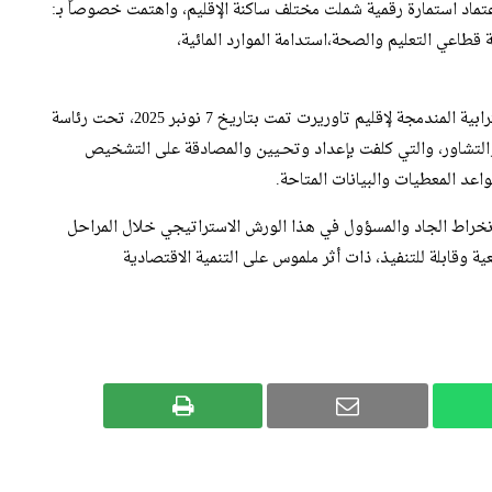
اعتماد استمارة رقمية شملت مختلف ساكنة الإقليم، واهتمت خصوصاً بـ:
قطاعي التعليم والصحة،استدامة الموارد المائية،
يُذكر أن الانطلاقة الرسمية للمشاورات بشأن برنامج التنمية الترابية المندمجة لإقليم تاوريرت تمت بتاريخ 7 نونبر 2025، تحت رئاسة
 والتشاور، والتي كلفت بإعداد وتحـيين والمصادقة على التشخيص
اعد المعطيات والبيانات المتاحة.
انخراط الجاد والمسؤول في هذا الورش الاستراتيجي خلال المراحل
ية وقابلة للتنفيذ، ذات أثر ملموس على التنمية الاقتصادية