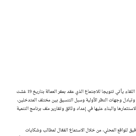
و في مستهل كلمته الافتتاحية، أكد المسؤول الإقليمي أن هذا اللقاء يأتي تتويجا للاجتماع الذي عقد بمقر العمالة بتاريخ 19 غشت
 وتبادل وجهات النظر الأولية وسبل التنسيق بين مختلف المتدخلين،
مارها والبناء عليها في إعداد وثائق وتقارير ملف برنامج التنمية
يق للواقع المحلي، من خلال الاستماع الفعّال لمطالب وشكايات