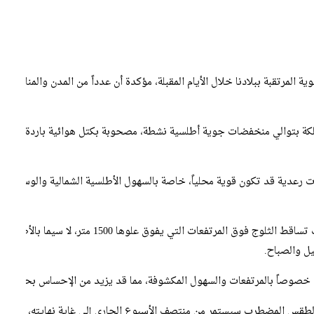
ية المرتقبة ببلادنا خلال الأيام المقبلة، مؤكدة أن عدداً من المدن والمناطق
كة بتوالي منخفضات جوية أطلسية نشطة، مصحوبة بكتل هوائية باردة في الطبقا
عدية قد تكون قوية محلياً، خاصة بالسهول الأطلسية الشمالية والوسطى، وم
وبفعل تدفق الهواء البارد وانخفاض درجات الحرارة، ي
يل والصباح.
، خصوصاً بالمرتفعات والسهول المكشوفة، مما قد يزيد من الإحساس بحدة البر
ن الطقس المضطرب سيستمر من منتصف الأسبوع الجاري إلى غاية نهايته، مع