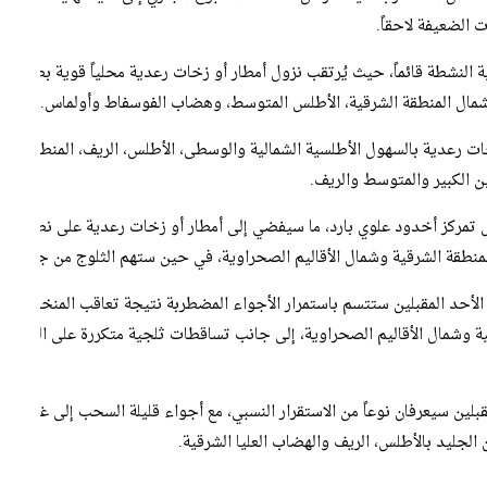
الضعيفة لاحقاً.
ية النشطة قائماً، حيث يُرتقب نزول أمطار أو زخات رعدية محلياً قوية بطنجة
شمال المنطقة الشرقية، الأطلس المتوسط، وهضاب الفوسفاط وأولماس.
زخات رعدية بالسهول الأطلسية الشمالية والوسطى، الأطلس، الريف، المنطقة 
ن الكبير والمتوسط والريف.
ل تمركز أخدود علوي بارد، ما سيفضي إلى أمطار أو زخات رعدية على نطاق 
لمنطقة الشرقية وشمال الأقاليم الصحراوية، في حين ستهم الثلوج من جديد م
 الأحد المقبلين ستتسم باستمرار الأجواء المضطربة نتيجة تعاقب المنخفضات ال
 وشمال الأقاليم الصحراوية، إلى جانب تساقطات ثلجية متكررة على المرتفعات
قبلين سيعرفان نوعاً من الاستقرار النسبي، مع أجواء قليلة السحب إلى غائمة أح
الجليد بالأطلس، الريف والهضاب العليا الشرقية.