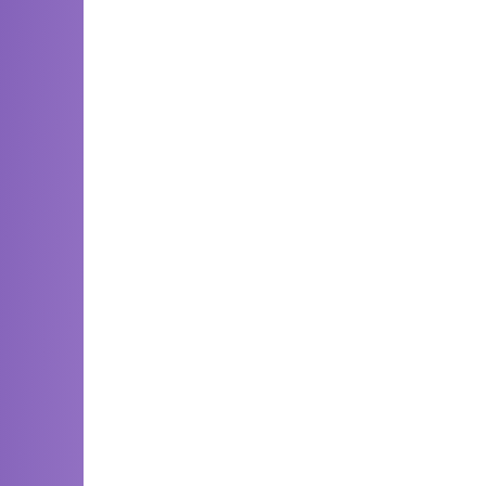
 المغربية ستشهد تساقطات ثلجية مهمة، إلى جانب أمطار قوية
ت العليا من الغلاف الجوي، وهو ما يعزز حالة عدم الاستقرار
نطقة اللوكوس، والريف، وسايس، والمنطقة الشرقية، مع امتداد
رتقب تساقط الثلوج فوق المرتفعات التي يفوق علوها 1500 متر، لا سيما بالأطلس الكبير والمتوسط والريف والهضاب العليا الشرقية، مع أجواء باردة
ودة.
 تذبذب ملحوظ في درجات الحرارة، قبل تسجيل تحسن نسبي