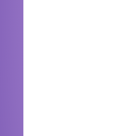
، اللوكوس، الريف والغرب، مع طقس غائم وماطر أيضاً بالسهول
الشرقية، سوس، وهضاب الفوسفاط وأولماس، إضافة إلى شمال غرب
واسع تشمل السهول الأطلسية الشمالية والوسطى، سايس، هضاب
رتفعات الأطلس والريف والمناطق الشرقية.
جوية، مع أمطار أو زخات رعدية أحياناً بالسهول الشمالية
، وأجواء باردة إلى شديدة البرودة ليلاً، مع احتمال تشكل
ياناً بالواجهة المتوسطية، المنطقة الشرقية وشمال غرب الأقاليم