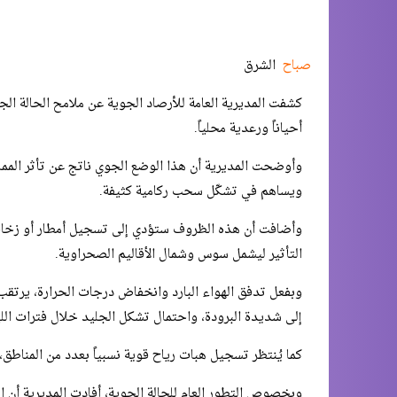
صباح
الشرق
كشفت المديرية العامة للأرصاد الجوية عن ملامح الحالة الجو
أحياناً ورعدية محلياً.
وأوضحت المديرية أن هذا الوضع الجوي ناتج عن تأثر الممل
ويساهم في تشكّل سحب ركامية كثيفة.
وأضافت أن هذه الظروف ستؤدي إلى تسجيل أمطار أو زخات ر
التأثير ليشمل سوس وشمال الأقاليم الصحراوية.
إلى شديدة البرودة، واحتمال تشكل الجليد خلال فترات الل
كما يُنتظر تسجيل هبات رياح قوية نسبياً بعدد من المناطق
وبخصوص التطور العام للحالة الجوية، أفادت المديرية أ