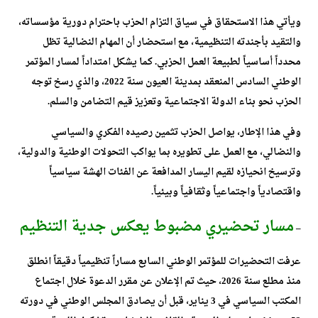
ويأتي هذا الاستحقاق في سياق التزام الحزب باحترام دورية مؤسساته،
والتقيد بأجندته التنظيمية، مع استحضار أن المهام النضالية تظل
محدداً أساسياً لطبيعة العمل الحزبي. كما يشكل امتداداً لمسار المؤتمر
الوطني السادس المنعقد بمدينة العيون سنة 2022، والذي رسخ توجه
الحزب نحو بناء الدولة الاجتماعية وتعزيز قيم التضامن والسلم.
وفي هذا الإطار، يواصل الحزب تثمين رصيده الفكري والسياسي
والنضالي، مع العمل على تطويره بما يواكب التحولات الوطنية والدولية،
وترسيخ انحيازه لقيم اليسار المدافعة عن الفئات الهشة سياسياً
واقتصادياً واجتماعياً وثقافياً وبيئياً.
مسار تحضيري مضبوط يعكس جدية التنظيم
–
عرفت التحضيرات للمؤتمر الوطني السابع مساراً تنظيمياً دقيقاً انطلق
منذ مطلع سنة 2026، حيث تم الإعلان عن مقرر الدعوة خلال اجتماع
المكتب السياسي في 3 يناير، قبل أن يصادق المجلس الوطني في دورته