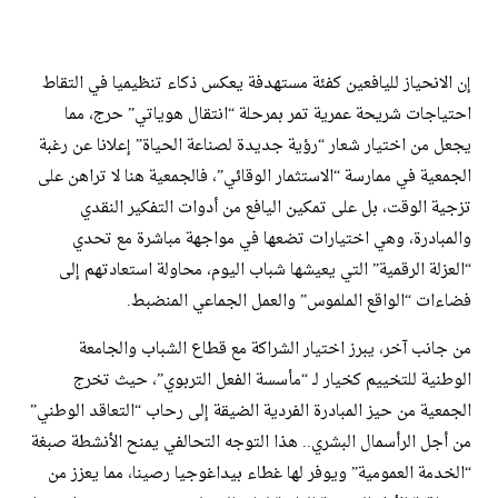
إن الانحياز لليافعين كفئة مستهدفة يعكس ذكاء تنظيميا في التقاط
احتياجات شريحة عمرية تمر بمرحلة “انتقال هوياتي” حرج، مما
يجعل من اختيار شعار “رؤية جديدة لصناعة الحياة” إعلانا عن رغبة
الجمعية في ممارسة “الاستثمار الوقائي”، فالجمعية هنا لا تراهن على
تزجية الوقت، بل على تمكين اليافع من أدوات التفكير النقدي
والمبادرة، وهي اختيارات تضعها في مواجهة مباشرة مع تحدي
“العزلة الرقمية” التي يعيشها شباب اليوم، محاولة استعادتهم إلى
فضاءات “الواقع الملموس” والعمل الجماعي المنضبط.
​من جانب آخر، يبرز اختيار الشراكة مع قطاع الشباب والجامعة
الوطنية للتخييم كخيار لـ “مأسسة الفعل التربوي”، حيث تخرج
الجمعية من حيز المبادرة الفردية الضيقة إلى رحاب “التعاقد الوطني”
من أجل الرأسمال البشري.. هذا التوجه التحالفي يمنح الأنشطة صبغة
“الخدمة العمومية” ويوفر لها غطاء بيداغوجيا رصينا، مما يعزز من