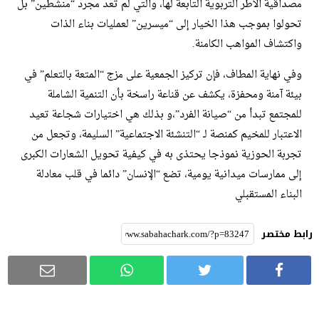
مصداقية الأطر التربوية التابعة لها، والتي لم تعد مجرد “منشطين” بل
تحولوا بموجب هذا الخيار إلى “ميسرين” لعمليات بناء الذات
واكتشاف المواهب الكامنة.
​وفي نهاية المطاف، فإن تركيز الجمعية على مزج “المتعة بالتعلم” في
بيئة آمنة ومحفزة، يكشف عن قناعة راسخة بأن التنمية الشاملة
للمجتمع تبدأ من “صيانة الفرد”،و بذلك هي اختيارات شجاعة تعيد
الاعتبار للمخيم كمنصة لـ “التنشئة الاجتماعية” السليمة، وتجعل من
تجربة الحوزية نموذجا يحتذى به في كيفية تحويل الشعارات الكبرى
إلى ممارسات ميدانية يومية، تضع “الإنسان” دائما في قلب معادلة
البناء المستقبلي
رابط مختصر