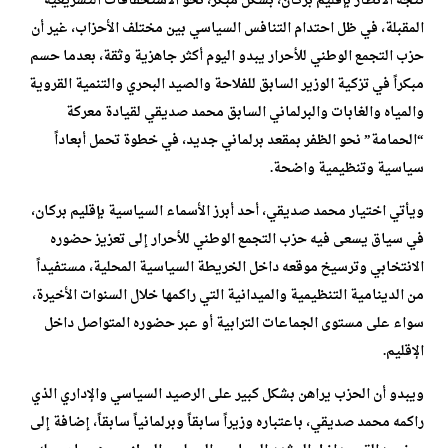
تتجه الأنظار بإقليم بركان، بشكل مبكر، نحو الاستحقاقات التشريعية
المقبلة، في ظل احتدام التنافس السياسي بين مختلف الأحزاب، غير أن
حزب التجمع الوطني للأحرار يبدو اليوم أكثر جاهزية وثقة، بعدما حسم
مبكراً في تزكية الوزير السابق للفلاحة والصيد البحري والتنمية القروية
والمياه والغابات والبرلماني السابق محمد صديقي لقيادة معركة
“الحمامة” نحو الظفر بمقعد برلماني جديد، في خطوة تحمل أبعاداً
سياسية وتنظيمية واضحة.
ويأتي اختيار محمد صديقي، أحد أبرز الأسماء السياسية بإقليم بركان،
في سياق يسعى فيه حزب التجمع الوطني للأحرار إلى تعزيز حضوره
الانتخابي وترسيخ موقعه داخل الخريطة السياسية المحلية، مستفيداً
من الدينامية التنظيمية والميدانية التي راكمها خلال السنوات الأخيرة،
سواء على مستوى الجماعات الترابية أو عبر حضوره المتواصل داخل
الإقليم.
ويبدو أن الحزب يراهن بشكل كبير على الرصيد السياسي والإداري الذي
راكمه محمد صديقي، باعتباره وزيراً سابقاً وبرلمانياً سابقاً، إضافة إلى