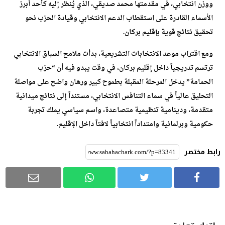
ووزن انتخابي، في مقدمتها محمد صديقي، الذي يُنظر إليه كأحد أبرز
الأسماء القادرة على استقطاب الدعم الانتخابي وقيادة الحزب نحو
تحقيق نتائج قوية بإقليم بركان.
ومع اقتراب موعد الانتخابات التشريعية، بدأت ملامح السباق الانتخابي
ترتسم تدريجياً داخل إقليم بركان، في وقت يبدو فيه أن “حزب
الحمامة” يدخل المرحلة المقبلة بطموح كبير ورهان واضح على مواصلة
التحليق عالياً في سماء التنافس الانتخابي، مستنداً إلى نتائج ميدانية
متقدمة، ودينامية تنظيمية متصاعدة، واسم سياسي يملك تجربة
حكومية وبرلمانية وامتداداً انتخابياً لافتاً داخل الإقليم.
رابط مختصر