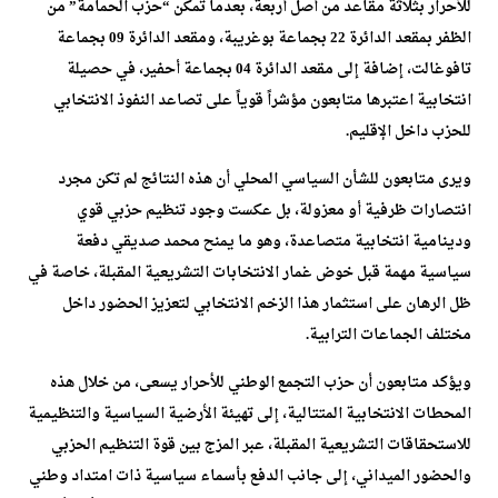
للأحرار بثلاثة مقاعد من أصل أربعة، بعدما تمكن “حزب الحمامة” من
الظفر بمقعد الدائرة 22 بجماعة بوغريبة، ومقعد الدائرة 09 بجماعة
تافوغالت، إضافة إلى مقعد الدائرة 04 بجماعة أحفير، في حصيلة
انتخابية اعتبرها متابعون مؤشراً قوياً على تصاعد النفوذ الانتخابي
للحزب داخل الإقليم.
ويرى متابعون للشأن السياسي المحلي أن هذه النتائج لم تكن مجرد
انتصارات ظرفية أو معزولة، بل عكست وجود تنظيم حزبي قوي
ودينامية انتخابية متصاعدة، وهو ما يمنح محمد صديقي دفعة
سياسية مهمة قبل خوض غمار الانتخابات التشريعية المقبلة، خاصة في
ظل الرهان على استثمار هذا الزخم الانتخابي لتعزيز الحضور داخل
مختلف الجماعات الترابية.
ويؤكد متابعون أن حزب التجمع الوطني للأحرار يسعى، من خلال هذه
المحطات الانتخابية المتتالية، إلى تهيئة الأرضية السياسية والتنظيمية
للاستحقاقات التشريعية المقبلة، عبر المزج بين قوة التنظيم الحزبي
والحضور الميداني، إلى جانب الدفع بأسماء سياسية ذات امتداد وطني