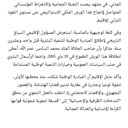
المدني، في مشهد يجسد التعبئة الجماعية والانخراط المؤسساتي
المتواصل لإنجاح هذا الورش الملكي الاستراتيجي على مستوى النفوذ
الترابي للإقليم.
​وفي كلمة توجيهية بالمناسبة، استعرض المسؤول الإقليمي السياق
التاريخي لإطلاق المبادرة الوطنية للتنمية البشرية قبل واحد وعشرين
سنة، مذكرا بأن صاحب الجلالة الملك محمد السادس، نصر الله، أعطى
انطلاقة هذا الورش الطموح في 18 ماي 2005، واضعا الرأسمال البشري
في صلب السياسات العمومية وخيارات التنمية الوطنية المستدامة.
​وأكد عامل الإقليم أن المبادرة الوطنية شكلت، منذ محطتها الأولى،
تحولا نوعيا وجذريا في مقاربة تدبير قضايا الهشاشة، والقصور
التجهيزي، والإقصاء الاجتماعي،إذ انتقلت بالعمل التنموي من منطق
“التدخلات الظرفية والإحسانية” إلى “فلسفة تنموية شمولية قوامها
الكرامة الإنسانية والعدالة المجالية.