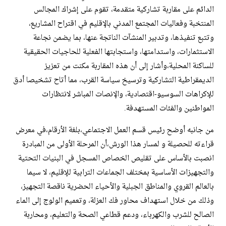
الدائم على مقاربة تشاركية متقدمة، تقوم على إشراك المجالس
المنتخبة وفعاليات المجتمع المدني بالإقليم في اقتراح المشاريع،
وتتبع تنفيذها، وتدبير المنشآت الناتجة عنها، بما يضمن نجاعة
الاستثمارات، واستدامتها، واستجابتها الفعلية للحاجيات الحقيقية
للساكنة المحلية،وأشار إلى أن هذه المقاربة مكنت من تعزيز
الديمقراطية التشاركية وترسيخ سياسة القرب، مما أتاح تشخيصا أدق
للإكراهات السوسيو-اقتصادية، والإنصات المباشر لانتظارات
المواطنين والفئات المستهدفة.
​من جانبه أوضح رئيس قسم العمل الاجتماعي،بلغة الأرقام،في معرض
قراءته للحصيلة و لمسار هذا الورش،أن المرحلة الأولى من المبادرة
انصبت بالأساس على تقليص الخصاص المسجل في البنيات التحتية
والتجهيزات الأساسية بمختلف الجماعات الترابية للإقليم، لا سيما
بالعالم القروي والمناطق الجبلية والأحياء الحضرية ناقصة التجهيز،
وذلك من خلال استهداف محاور فك العزلة، وتعميم الولوج إلى الماء
الصالح للشرب والكهرباء، ودعم قطاعي الصحة والتعليم، ومحاربة