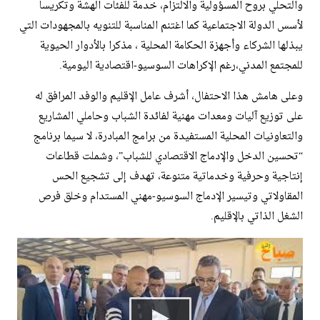
والتحلي بروح المسؤولية والالتزام، خدمة للفئات الهشة وتكريسا
لأسس الدولة الاجتماعية ​كما اغتنم المناسبة للتنويه بالمجهودات التي
يبذلها الشركاء وأجهزة الحكامة المحلية ، مذكرا بالأدوار الحيوية
للمجتمع المدني،رغم الإكراهات السوسيو-اقتصادية اليومية.
​وعلى هامش هذا الاحتفال، أشرف عامل الإقليم والوفد المرافق له
على توزيع آليات ومعدات مهنية لفائدة الشباب وحاملي المشاريع
والتعاونيات المحلية المستفيدة من برامج المبادرة، لا سيما برنامج
“تحسين الدخل والإدماج الاقتصادي للشباب”، وشملت قطاعات
إنتاجية وحرفية وخدماتية متنوعة، تهدف إلى تشجيع الحس
المقاولاتي وتيسير الإدماج السوسيو-مهني المستدام وخلق فرص
الشغل الذاتي بالإقليم.