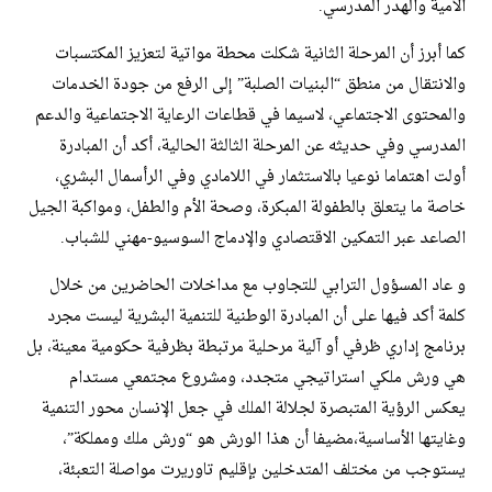
الأمية والهدر المدرسي.
​كما أبرز أن المرحلة الثانية شكلت محطة مواتية لتعزيز المكتسبات
والانتقال من منطق “البنيات الصلبة” إلى الرفع من جودة الخدمات
والمحتوى الاجتماعي، لاسيما في قطاعات الرعاية الاجتماعية والدعم
المدرسي وفي حديثه عن المرحلة الثالثة الحالية، أكد أن المبادرة
أولت اهتماما نوعيا بالاستثمار في اللامادي وفي الرأسمال البشري،
خاصة ما يتعلق بالطفولة المبكرة، وصحة الأم والطفل، ومواكبة الجيل
الصاعد عبر التمكين الاقتصادي والإدماج السوسيو-مهني للشباب.
​و عاد المسؤول الترابي للتجاوب مع مداخلات الحاضرين من خلال
كلمة أكد فيها على أن المبادرة الوطنية للتنمية البشرية ليست مجرد
برنامج إداري ظرفي أو آلية مرحلية مرتبطة بظرفية حكومية معينة، بل
هي ورش ملكي استراتيجي متجدد، ومشروع مجتمعي مستدام
يعكس الرؤية المتبصرة لجلالة الملك في جعل الإنسان محور التنمية
وغايتها الأساسية،مضيفا أن هذا الورش هو “ورش ملك ومملكة”،
يستوجب من مختلف المتدخلين بإقليم تاوريرت مواصلة التعبئة،