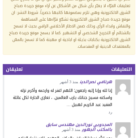
تعليقات القرّاء لا يعبّر بأي شكل من الأشكال عن آراء موقع جريدة صباح
الشرق الالكترونية وهي تلزم بمضمونها كاتبها حصرياً. شروط النشر: ان
موقع جريدة صباح الشرق الالكترونية تشجّع قرّاءها على المساهمة
والنقاش وابداء الرأي وذلك ضمن الاطار الأخلاقي الراقي بحيث لا تسمح
بالشتائم أو التجريح الشخصي أو التشهير. كما لا يسمح موقع جريدة صباح
الشرق الالكترونية بكتابات بذيئة او اباحية او مهينة كما لا تسمح بالمسّ
بالمعتقدات الدينية او المقدسات.
التعليقات
تعليقان
هرنافي نصرالدين
منذ 3 أشهر
إنا لله وإنا إليه راجعون؛ اللهم اغفر له وارحمه وأكرم نزله
واسكنه فسيح جناتك يارب العالمين. ، تعازي الحارة لكل عائلة
الفقيد عبد الكريم لهبيل …
رد
المجدوبي نورالدين مهندس سابق
بالمكتب الجهوي
منذ 3 أشهر