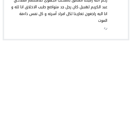
رحم الله زميلنا السابق بالمكتب الجهوي للاستثمار الفلاحي
عبد الكريم لهبيل كان رجل جد متواضع طيب الاخلاق انا لله و
انا اليه راجعون تعازينا لكل افراد أسرته و كل نفس ذاءقة
الموت
رد