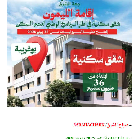
–
صباح الشرق
/
SABAHACHARK
–
مادة إشهارية/ السبت 20 يونيو 2026