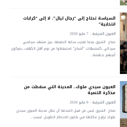
السياسة تحتاج إلى “رجال ليال”، لا إلى “كرابات
انتخابية”
العيون الشرقية
|
7 مايو 2026
صباح الشرق بينما تقترب ساعة الحقيقة، يبرز مشهد سياسي
سريالي..كليشيهات “أشباح” استيقظوا من نوم أهل الكهف، يفركون
أعينهم بدهشة...
العيون سيدي ملوك.. المدينة التي سقطت من
مذكرة التنمية
العيون الشرقية
|
6 مايو 2026
صباح الشرق ليس من قبيل الصدفة أن تظل مدينة العيون سيدي
ملوك تراوح مكانها في طابور الانتظار الطويل. ليست...