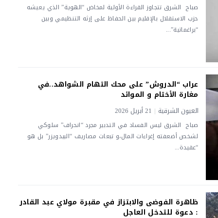
صباح الشرق تتجاوز القراءة الأولية لمخاض “الهوية” الذي يعيشه
حزب الاستقلال بالإقليم بين الحفاظ على إرثه التنظيمي وبين
“براغماتية”...
عراب “الدروش” على محك التهام الشواهد..في
مغارة الأختام و الموائد
العيون الشرقية
|
21 أبريل 2026
صباح الشرق ليس الفساد في التدبير مجرد “انحراف” سلوكي
لشخص أضعفته إغراءات المال،و تبعات مصاريف “البيدويزر” بل هو
“عقيدة...
ظاهرة الفوضى والابتزاز في مقبرة مولاي عبد القادر
: دعوة للتدخل العاجل