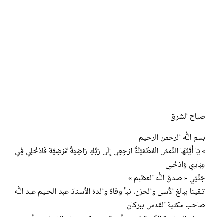
صباح الشرق
بسم الله الرحمن الرحيم
» يَا أَيَّتُهَا النَّفْسُ الْمُطْمَئِنَّةُ ارْجِعِي إِلَى رَبِّكِ رَاضِيَةً مَّرْضِيَّة فَادْخُلِي فِي
عِبَادِي وَادْخُلِي
جَنَّتِي « صدق الله العظيم »
تلقينا ببالغ الأسى والحزن، نبأ وفاة والدة الأستاذ عبد الحليم عبد الله
صاحب مكتبة القدس ببركان.