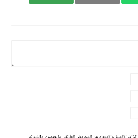
الذات الالهية. والابتعاد عن التحريض الطائفي والعنصري والشتائم.