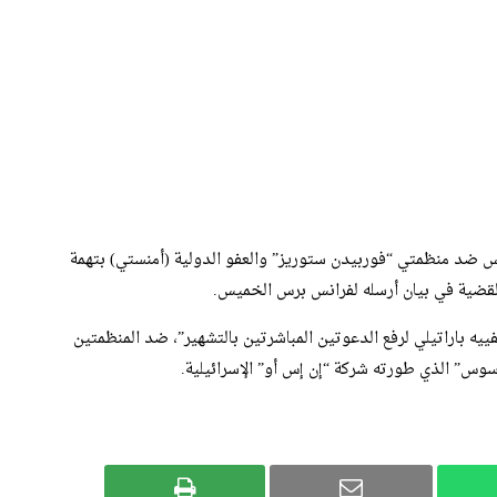
يس ضد منظمتي “فوربيدن ستوريز” والعفو الدولية (أمنستي) بتهمة
 القضية في بيان أرسله لفرانس برس الخميس.
يفييه باراتيلي لرفع الدعوتين المباشرتين بالتشهير”، ضد المنظمتين
سوس” الذي طورته شركة “إن إس أو” الإسرائيلية.