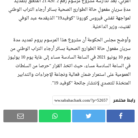
المرئي، بعد تدارسه مشروع مرسوم رقم 2 .21.420 المتعلق بتمديد
مدةِ سريانِ مفعولِ حالة الطوارئ الصحية بسائر أرجاء التراب الوطني
لمواجهة تفشي فيروس كورونا “كوفيد19” الذيقدمه عبد الوفي
لفتيت، وزير الداخلية.
وأوضح مجلس الحكومة أن مشروع هذا المرسوم يروم تمديد مدة
سريان مفعول حالة الطوارئ الصحية بسائر أرجاء التراب الوطني من
يوم 10 يونيو 2021 في الساعة السادسة مساء إلى غاية يوم 10 يوليوز
في الساعة السادسة مساء، حيث اتخذ القرار “حرصا من السلطات
العمومية على استمرار ضمان فعالية ونجاعة الإجراءات والتدابير
المتخذة للتصدي لإنتشار جائحة “كوفيد 19”.
رابط مختصر