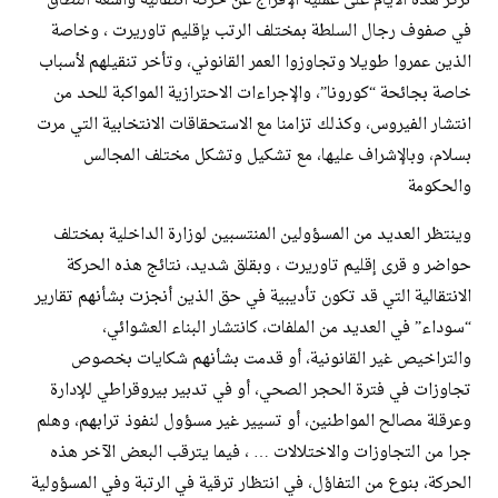
تركز هذه الأيام على عملية الإفراج عن حركة انتقالية واسعة النطاق
في صفوف رجال السلطة بمختلف الرتب بإقليم تاوريرت ، وخاصة
الذين عمروا طويلا وتجاوزوا العمر القانوني، وتأخر تنقيلهم لأسباب
خاصة بجائحة “كورونا”، والإجراءات الاحترازية المواكبة للحد من
انتشار الفيروس، وكذلك تزامنا مع الاستحقاقات الانتخابية التي مرت
بسلام، وبالإشراف عليها، مع تشكيل وتشكل مختلف المجالس
والحكومة
وينتظر العديد من المسؤولين المنتسبين لوزارة الداخلية بمختلف
حواضر و قرى إقليم تاوريرت ، وبقلق شديد، نتائج هذه الحركة
الانتقالية التي قد تكون تأديبية في حق الذين أنجزت بشأنهم تقارير
“سوداء” في العديد من الملفات، كانتشار البناء العشوائي،
والتراخيص غير القانونية، أو قدمت بشأنهم شكايات بخصوص
تجاوزات في فترة الحجر الصحي، أو في تدبير بيروقراطي للإدارة
وعرقلة مصالح المواطنين، أو تسيير غير مسؤول لنفوذ ترابهم، وهلم
جرا من التجاوزات والاختلالات … ، فيما يترقب البعض الآخر هذه
الحركة، بنوع من التفاؤل، في انتظار ترقية في الرتبة وفي المسؤولية