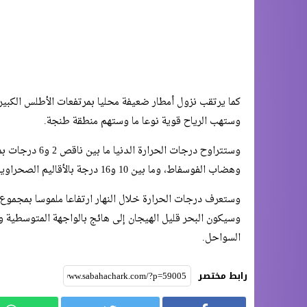
كما يرتقب نزول أمطار ضعيفة محليا بمرتفعات الأطلس الكبير، 
وستهب الرياح قوية نوعا ما وستهم منطقة طنجة.
وهضاب الفوسفاط، وما بين 10 و16 درجة بالأقاليم الصحراوية، وما بين 8 و13 درجة بباقي المناطق.
وستعرف درجات الحرارة خلال النهار ارتفاعا ملموسا بمجموع ا
وسيكون البحر قليل الهيجان إلى هائج بالواجهة المتوسطية وا
السواحل.
رابط مختصر