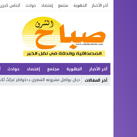
آخر الأخبار
الجهوية
مجتمع
إقتصاد
حوادث
آجناس كبرى
آخر الأخبار
الجهوية
مجتمع
إقتصاد
حوادث
آ
بيعة
محمد بوجديان يواصل مشروعه الشعري بـ«خواطر عَجِبْتُ لَكَ يَا زَمَن»… ال
أخر المقالات