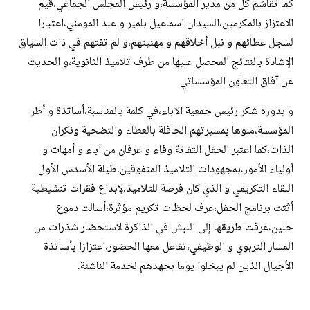
كما تقاسَم كل من مدير المؤسسة،و رئيس المجلس الجماعي،قيم
الاعتزاز بالمكرمين،السيدان اسماعيل بلمير و عبد المومني،اعتبارا
لسجل عطائهم و نبل أخلاقهم و مهنيتهم،و لم تفتهم في ذات السياق
الإشادة بالنتائج المحصل عليها من طرف تلاميذ الثانوية،و الحديث
عن آفاق التعاون المؤسساتي.
و بدوره شكر رئيس جمعية الآباء،في كلمة بالمناسبة،أساتذة و أطر
المؤسسة،منوها بمسيرتهم الحافلة بالعطاء والتضحية ونكران
الذات،كما اعتبر الحفل التفاتة وفاء و عرفان من آباء و أمهات و
أولياء الأمور،بمجهودات التلاميذ المتفوقين،طيلة الأسدس الأول.
اللقاء التكريمي و الذي كان فرصة للتلاميذ،لإبداع فقرات تنشيطية
أثثت برنامج الحفل،عرف لحظات تكريم مؤثرة،أسالت دموع
حنين،عرفت طريقها إلى النبش في الذاكرة لاستحضار شذرات من
المسار التربوي و الوظيفي،تفاعل معها الحضور،اعتزازا بأساتذة
الأجيال الذين لم يبخلوا يوما بجهدهم لخدمة الناشئة.