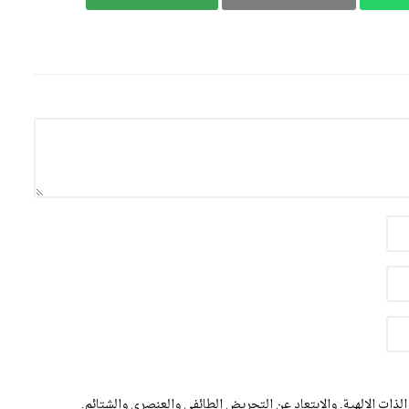
الذات الالهية. والابتعاد عن التحريض الطائفي والعنصري والشتائم.