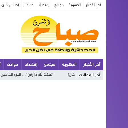
آخر الأخبار
الجهوية
مجتمع
إقتصاد
حوادث
آجناس كبرى
آخر الأخبار
الجهوية
مجتمع
إقتصاد
حوادث
آ
 مخاوف السكان!
“عَجِبْتُ لَكَ يا زَمَن”… الجزء الخامس: صرخة شعرية تستنطق
أخر المقالات