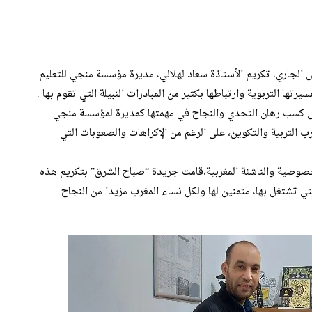
اليوم العالمي للمرأة، تم صباح اليوم الخميس 10 مارس الجاري، تكريم الأستاذة سعاد لهلالي، مديرة مؤسسة منجي للتعليم
رتها التربوية وارتباطها بكثير من المبادرات النبيلة التي تقوم بها .
لى كسب رهان التحدي والنجاح في مهمتها كمديرة لمؤسسة منجي
التربية والتكوين، على الرغم من الإكراهات والصعوبات التي
خصوصية والناشئة المغربية،قامت جريدة “صباح الشرق” بتكريم هذه
التي تشتغل بها، متمنين لها ولكل نساء المغرب مزيدا من النجاح