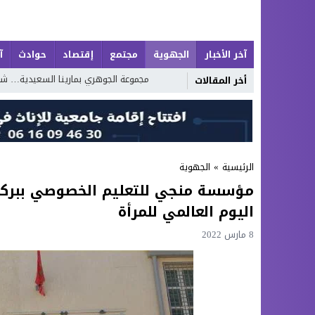
آخر الأخبار
الجهوية
مجتمع
إقتصاد
حوادث
آ
آمن
مجموعة الجوهري بمارينا السعيدية… شقق عصرية وفيلات فاخرة بإطلالة
أخر المقالات
الرئيسية
»
الجهوية
مؤسسة منجي للتعليم الخصوصي ببركان
اليوم العالمي للمرأة
8 مارس 2022