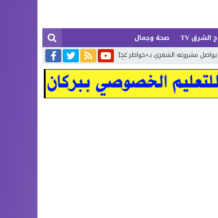
 الشرق TV
صحة وجمال
بْتُ لَكَ يَا زَمَن»… الجزء الرابع
تكريم حفظة كتاب الله في اختتام الدورة 