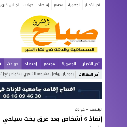
آخر الأخبار
الجهوية
مجتمع
إقتصاد
حوادث
آجناس كبرى
آخر الأخبار
الجهوية
مجتمع
إقتصاد
حوادث
آ
الطبيعة
محمد بوجديان يواصل مشروعه الشعري بـ«خواطر عَجِبْتُ لَكَ يَا زَمَن»
أخر المقالات
الرئيسية
»
حوادث
إنقاذ 6 أشخاص بعد غرق يخت سياحي قبالة السعيدية