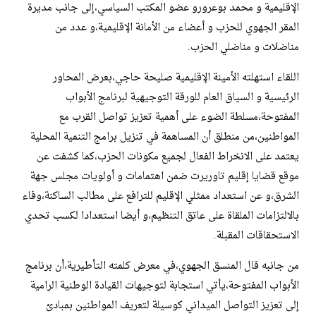
الإقليمية و محمد بوعرورو عضو المكتب السياسي،إلى جانب مديرة
المقر الجهوي للحزب و أعضاء من الأمانة الإقليمية،و عدد من
مناضلات و مناضلي الحزب.
اللقاء استهلته الأمينة الإقليمية صليحة حاجي،بعرض المحاور
الرئيسية و السياق العام للورقة التوجيهية لبرنامج الأبواب
المفتوحة،مسلطة الضوء على أهمية تعزيز تواصل القرب مع
المواطنين،من منطلق أن المساهمة في تنزيل برامج التنمية المحلية
يعتمد على الانخراط الفعال لجميع مكونات الحزب،كما كشفت عن
موقع قضايا إقليم تاوريرت ضمن اهتمامات و أولويات مجلس جهة
الشرق،و عن استعداد ممثلي الإقليم للترافع على مطالب الساكنة،وفاء
بالالتزامات الملقاة على عاتق التنظيم،و أيضا استعدادا لكسب تحدي
الاستحقاقات المقبلة.
من جانبه قال المنسق الجهوي،في معرض كلمته التأطيرية،أن برنامج
الأبواب المفتوحة،يأتي استجابة لتوجيهات القيادة الوطنية الرامية
إلى تعزيز التواصل الميداني كوسيلة لتعريف المواطنين بمبادئ