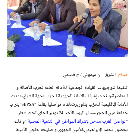
صباح
الشرق : ن ميموني / ح قاسمي
تنفيذا لتوجيهات القيادة الجماعية للأمانة العامة لحزب الأصالة و
المعاصرة،و تحت إشراف الأمانة الجهوية للحزب بجهة الشرق،عقدت
الأمانة الإقليمية للحزب بتاوريرت،لقاء تواصليا بقاعة “SEPSA”بتراب
جماعة عين الحجر،مساء اليوم الأحد 24 نونبر الجاي،تحت شعار
“
تواصل القرب مدخل لإشراك المواطن في التنمية المحلية
“و ذلك
بحضور محمد الإبراهيمي،الأمين الجهوي،و صليحة حاجي الأمينة