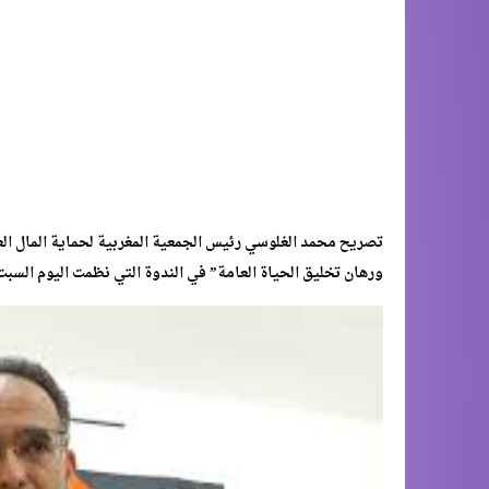
تصريح محمد الغلوسي رئيس الجمعية المغربية لحماية المال ا
ورهان تخليق الحياة العامة” في الندوة التي نظمت اليوم السبت 02 نونبر 2024، بمركز التكوين النسوي بحي المسيرة بركا