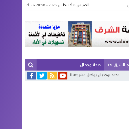
الخميس 6 أغسطس 2026 - 20:58 مساءً
 الشرق TV
صحة وجمال
ن يواصل مشروعه الشعري بـ«خواطر عَجِبْتُ لَكَ يَا زَمَن»… الجزء الرابع
تكريم