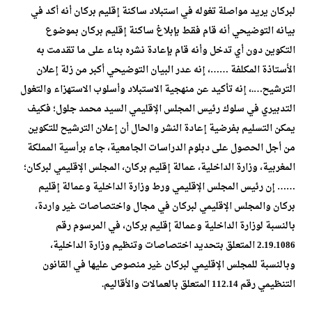
لبركان يريد مواصلة تغوله في استبلاد ساكنة إقليم بركان أنه أكد في
بيانه التوضيحي أنه قام فقط بإبلاغ ساكنة إقليم بركان بموضوع
التكوين دون أي تدخل وأنه قام بإعادة نشره بناء على ما تقدمت به
الأستاذة المكلفة ……، إنه عدر البيان التوضيحي أكبر من زلة إعلان
الترشيح….، إنه تأكيد عن منهجية الاستبلاد وأسلوب الاستهزاء والتغول
التدبيري في سلوك رئيس المجلس الإقليمي السيد محمد جلول؛ فكيف
يمكن التسليم بفرضية إعادة النشر والحال أن إعلان الترشيح للتكوين
من أجل الحصول على دبلوم الدراسات الجامعية، جاء برأسية المملكة
المغربية، وزارة الداخلية، عمالة إقليم بركان، المجلس الإقليمي لبركان؛
…… إن رئيس المجلس الإقليمي ورط وزارة الداخلية وعمالة إقليم
بركان والمجلس الإقليمي لبركان في مجال واختصاصات غير واردة،
بالنسبة لوزارة الداخلية وعمالة إقليم بركان، في المرسوم رقم
2.19.1086 المتعلق بتحديد اختصاصات وتنظيم وزارة الداخلية،
وبالنسبة للمجلس الإقليمي لبركان غير منصوص عليها في القانون
التنظيمي رقم 112.14 المتعلق بالعمالات والأقاليم.