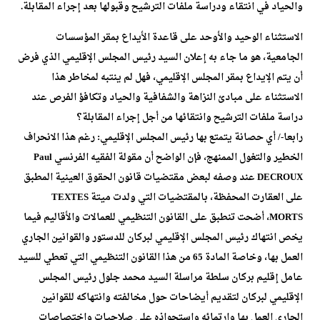
والحياد في انتقاء ودراسة ملفات الترشيح وقبولها بعد إجراء المقابلة.
الاستثناء الوحيد والأوحد على قاعدة الأيداع بمقر المؤسسات
الجامعية، هو ما جاء به إعلان السيد رئيس المجلس الإقليمي الذي فرض
أن يتم الإيداع بمقر المجلس الإقليمي، فهل لم ينتبه لمخاطر هذا
الاستثناء على مبادئ النزاهة والشفافية والحياد وتكافؤ الفرص عند
دراسة ملفات الترشيح وانتقائها من أجل إجراء المقابلة؟
رابعا-/ أي حصانة يتمتع بها رئيس المجلس الإقليمي: رغم هذا الانحراف
الخطير والتغول الممنهج، فإن الواضح أن مقولة الفقيه الفرنسي Paul
DECROUX عند وصفه لبعض مقتضيات قانون الحقوق العينية المطبق
على العقارت المحفظة، بالمقتضيات التي ولدت ميتة TEXTES
MORTS، أضحت تنطبق على القانون التنظيمي للعمالات والأقاليم فيما
يخص انتهاك رئيس المجلس الإقليمي لبركان للدستور والقوانين الجاري
العمل بها، وخاصة المادة 65 من هذا القانون التنظيمي التي تعطي للسيد
عامل إقليم بركان سلطة مراسلة السيد محمد جلول رئيس المجلس
الإقليمي لبركان لتقديم أيضاحات حول مخالفته وانتهاكه للقوانين
الجاري العمل بها وارتمائه واستحواذه على صلاحيات واختصاصات