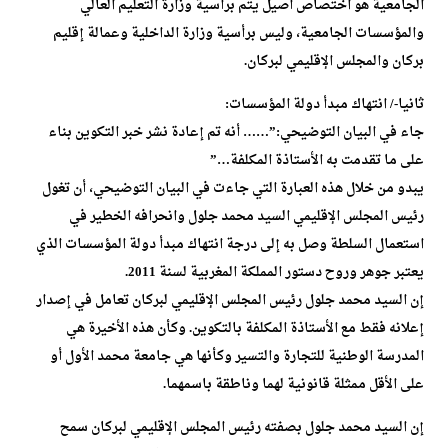
الجامعية هو اختصاص أصيل يتم برأسية وزارة التعليم العالي
والمؤسسات الجامعية، وليس برأسية وزارة الداخلية وعمالة إقليم
بركان والمجلس الإقليمي لبركان.
ثانيا-/ انتهاك مبدأ دولة المؤسسات:
جاء في البيان التوضيحي:”…… أنه تم إعادة نشر خبر التكوين بناء
على ما تقدمت به الأستاذة المكلفة…”
يبدو من خلال هذه العبارة التي جاءت في البيان التوضيحي، أن تغول
رئيس المجلس الإقليمي السيد محمد جلول وانحرافه الخطير في
استعمال السلطة وصل به إلى درجة انتهاك مبدأ دولة المؤسسات الذي
يعتبر جوهر وروح دستور المملكة المغربية لسنة 2011.
إن السيد محمد جلول رئيس المجلس الإقليمي لبركان تعامل في إصدار
إعلانه فقط مع الأستاذة المكلفة بالتكوين. وكأن هذه الأخيرة هي
المدرسة الوطنية للتجارة والتسير وكأنها هي جامعة محمد الأول أو
على الأقل ممثلة قانونية لهما وناطقة باسمهما.
إن السيد محمد جلول بصفته رئيس المجلس الإقليمي لبركان سمح