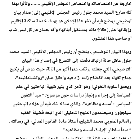
خارجة عن اختصاصاته واختصاص المجلس الإقليمي……، وتأثرا بهذا
كله سارع السيد محمد جلول رئيس المجلس الإقليمي إلى إصدار بيان
توضيحي يوضح فيه أن نشر هذا الإعلان هو بهدف خدمة ساكنة الإقليم
وإبقائها على إطلاع دائم بمستقبل أبنائها؛ وأنه يعتذر عن كل لبس شاب
أو صاحب هذا المنشور.
وبهذا البيان التوضيحي، يتضح أن رئيس المجلس الإقليمي السيد محمد
جلول عاش حالة ارتباك دفعته إلى التسرع في إصدار هذا البيان
التوضيحي، التي جعلته يرتكب عدرا أكبر من الزلة، حيث عوض أن يكبح
جماح تغوله بعد انفضاح زلته، زاد فيه وأطلق عنان “روتشيلدانيته”،
ويعمق أسلوبه التغولي؛ وهو الأمر الذي يثير شهية الباحثين في علم
السياسة إلى إجراء وإنجاز دراسات حول موضوع: ” مبدأ التغول
السياسي : أسسه ومظاهره”، والذي مما لا شك فيه أن هؤلاء الباحثين
سيلجؤون وسيعتمدون المنهج التحليلي الذي اتبعه فضيلة الفقيه
والعالم المغربي محمد الشيلح، أستاذ مادة القانون المدني، في رسالته :
” مبدأ سلطان الإرادة، أسسه ومظاهره.”
إن تغول العدر عن الزلة التي ارتكبها رئيس المجلس الإقليمي، يوضح