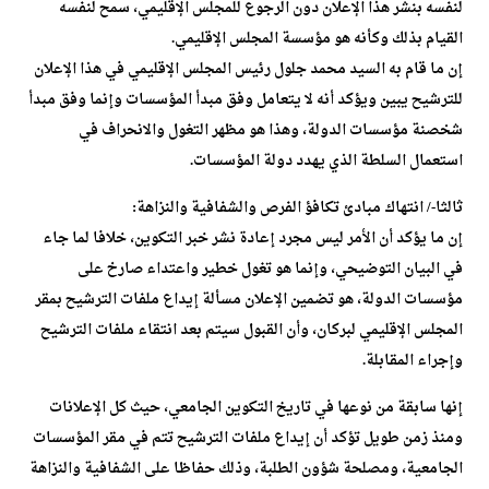
لنفسه بنشر هذا الإعلان دون الرجوع للمجلس الإقليمي، سمح لنفسه
القيام بذلك وكأنه هو مؤسسة المجلس الإقليمي.
إن ما قام به السيد محمد جلول رئيس المجلس الإقليمي في هذا الإعلان
للترشيح يبين ويؤكد أنه لا يتعامل وفق مبدأ المؤسسات وإنما وفق مبدأ
شخصنة مؤسسات الدولة، وهذا هو مظهر التغول والانحراف في
استعمال السلطة الذي يهدد دولة المؤسسات.
ثالثا-/ انتهاك مبادئ تكافؤ الفرص والشفافية والنزاهة:
إن ما يؤكد أن الأمر ليس مجرد إعادة نشر خبر التكوين، خلافا لما جاء
في البيان التوضيحي، وإنما هو تغول خطير واعتداء صارخ على
مؤسسات الدولة، هو تضمين الإعلان مسألة إيداع ملفات الترشيح بمقر
المجلس الإقليمي لبركان، وأن القبول سيتم بعد انتقاء ملفات الترشيح
وإجراء المقابلة.
إنها سابقة من نوعها في تاريخ التكوين الجامعي، حيث كل الإعلانات
ومنذ زمن طويل تؤكد أن إيداع ملفات الترشيح تتم في مقر المؤسسات
الجامعية، ومصلحة شؤون الطلبة، وذلك حفاظا على الشفافية والنزاهة