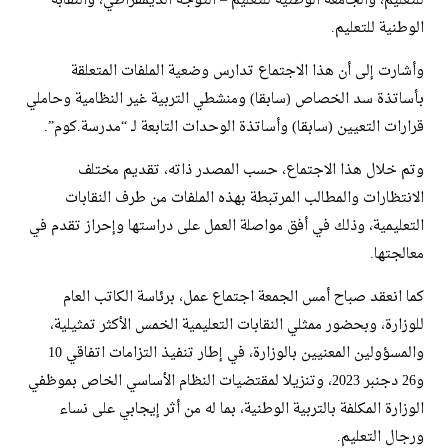
للتعليم، والجامعة الوطنية للتعليم – التوجه الديمقراطي، والنقابة
الوطنية للتعليم.
وأشارت إلى أن هذا الاجتماع تدارس وضعية الملفات المتعلقة
بأساتذة سد الخصاص (سابقا) ومنشطي التربية غير النظامية وحاملي
قرارات التعيين (سابقا) وأساتذة الوحدات التابعة لـ “مدرسة.كوم”.
وتم خلال هذا الاجتماع، حسب المصدر ذاته، تقديم مختلف
الانتظارات والمطالب المرتبطة بهذه الملفات من طرف النقابات
التعليمية، وذلك في أفق مواصلة العمل على دراستها وإحراز تقدم في
معالجتها.
كما انعقد صباح أمس الجمعة اجتماع عمل، برئاسة الكاتب العام
للوزارة، وبحضور ممثلي النقابات التعليمية الخمس الأكثر تمثيلية،
والمسؤولين المعنيين بالوزارة، في إطار تنفيذ التزامات اتفاقي 10
و26 دجنبر 2023، وتنزيلا لمقتضيات النظام الأساسي الخاص بموظفي
الوزارة المكلفة بالتربية الوطنية، بما له من أثر إيجابي على نساء
ورجال التعليم.