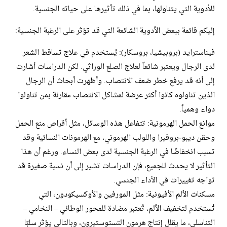
للأدوية التي يتناولها، بما في ذلك تأثيرها على حياته الجنسية.
إليكم قائمة ببعض الأدوية الشائعة التي قد تؤثر على الرغبة الجنسية:
فيناسترايد (بروبيشيا، بروسكار): يُستخدم في علاج تساقط الشعر
لدى الرجال ويعتبر شائعاً لعلاج الصلع الوراثي. لكن الدراسات أشارت
إلى أنه قد يرفع خطر ضعف الانتصاب. وأظهرت أبحاث أن الرجال
الذين تناولوه كانوا أكثر عرضة لمشاكل الانتصاب مقارنة بمن تناولوا
دواء وهمياً.
موانع الحمل الهرمونية: تتفاعل هذه الوسائل، مثل أقراص منع الحمل
وحقن ديبو-بروفيرا واللولب الهرموني، مع الهرمونات النسائية وقد
تسبب انخفاضًا في الرغبة الجنسية لدى بعض النساء. ورغم أن هذا
التأثير لا يحدث للجميع، فإن الدراسات تشير إلى أن نسبة صغيرة قد
تواجه تغييرات في الأداء الجنسي.
مسكنات الألم الأفيونية: مثل المورفين والأوكسيكودون، التي
تُستخدم لتخفيف الألم، تُعتبر مضادة للمحور الوطائي – النخامي –
التناسلي، ما يقلل إنتاج هرمون التستوستيرون، وبالتالي يؤثر سلبًا