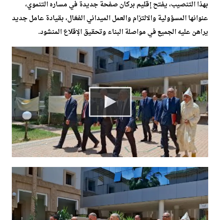
بهذا التنصيب، يفتح إقليم بركان صفحة جديدة في مساره التنموي،
عنوانها المسؤولية والالتزام والعمل الميداني الفعّال، بقيادة عامل جديد
يراهن عليه الجميع في مواصلة البناء وتحقيق الإقلاع المنشود.