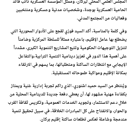
المجلس العلمي المحلي لبركان، وممثل المؤسسة العسكرية نائب قائد
الحامية العسكرية بوجدة، وشخصيات مدنية وعسكرية ومنتخبين
وفعاليات من المجتمع المدني.
وفي كلمة بالمناسبة، أكد السيد فوزي لقجع على الأدوار المحورية التي
يضطلع بها عامل الإقليم، باعتباره ممثلاً للسلطة المركزية وضامناً
لتنزيل التوجيهات الحكومية وتتبع المشاريع التنموية الكبرى، مشدداً
على أهمية هذا الدور في تعزيز دينامية التنمية الترابية،والتفاعل
الإيجابي مع انتظارات الساكنة ومتطلباتها، بما يسهم في الارتقاء
بمكانة الإقليم ومواكبة طموحاته المستقبلية.
ويُنتظر من السيد حميد اشنوري، الذي راكم تجربة إدارية غنية ويمتاز
بكفاءة مهنية مشهود لها، أن يعطي دفعة جديدة للدينامية المحلية من
خلال دعم الاستثمار، وتجويد الخدمات العمومية، وتكريس ثقافة القرب
والحوار، والانفتاح على كل المبادرات الخلاقة، في سبيل تحقيق تنمية
مندمجة وشاملة تعكس تطلعات ساكنة إقليم بركان.