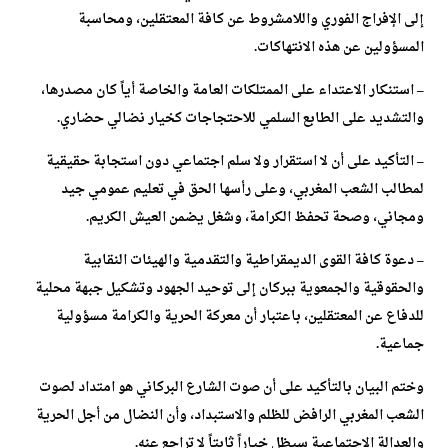
إلى الإفراج الفوري واللامشروط عن كافة المعتقلين، ومحاسبة
المسؤولين عن هذه الانتهاكات.
– استنكار الاعتداء على الممتلكات العامة والخاصة أياً كان مصدرها،
والتشديد على الطابع السلمي للاحتجاجات كخيار نضالي حضاري.
– التأكيد على أن لا استقرار ولا سلم اجتماعي دون استجابة حقيقية
لمطالب الشعب المغربي، وعلى رأسها الحق في تعليم عمومي جيد
ومجاني، وصحة تحفظ الكرامة، وشغل يضمن العيش الكريم.
– دعوة كافة القوى الديمقراطية والتقدمية والهيئات النقابية
والحقوقية والجمعوية ببركان إلى توحيد الجهود وتشكيل جبهة محلية
للدفاع عن المعتقلين، باعتبار أن معركة الحرية والكرامة مسؤولية
جماعية.
وختم البيان بالتأكيد على أن صوت الشارع البركاني هو امتداد لصوت
الشعب المغربي الرافض للظلم والاستبداد، وأن النضال من أجل الحرية
والعدالة الاجتماعية سيظل خياراً ثابتاً لا تراجع عنه.