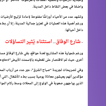
وتجديد الأرضي
واضحًا في بعض النقاط داخل المدينة.
وتشهد عدد من الأحياء أوراشًا مفتوحة لإعادة تزليج الأرضيات 
ورغم أهمية هذه العمليات في تعزيز جمالية المدينة، إلا أن بطء ا
داخل أحيائها.
شارع الوفاق
استثناء يُثير التساؤلات
…
–
أخرى. حيث تم الاقتصار على تغطيته بالإسمنت الأبيض”béton glacé”، وهو خيار خلّف موجة استياء واضحة في صفوف التجار.
وفي تصريحات لجريدة “صباح الشرق”، عبّر عدد من أرباب المحل
مؤكدين أنهم يعيشون معاناة يومية بسبب بطء الأشغال، التي أثر
الذين يواجهون صعوبة في الولوج إلى المحلات وسط ركام المواد 