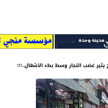
 يثير غضب التجار وسط بطء الأشغال..!!!