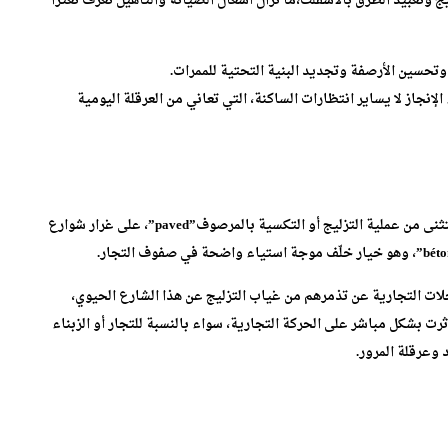
ات وتكسية المسالك بالمرصوف “paved” أو الزليج وتعبيد الطرق بالأسفلت،ما تزال أشغال الصيانة والتأهيل تعرف تعثرًا
وتحسين الأرصفة وتجديد البنية التحتية للممرات.
لإنجاز لا يساير انتظارات الساكنة، التي تعاني من العرقلة اليومية
ورغم شمولية هذه المشاريع لعدة مواقع، بقي شارع الوفاق مستثنى من عملية التزليج أو التكسية بالمرصوف”paved”، على غرار شوارع
ات التجارية عن تذمرهم من غياب التزليج عن هذا الشارع الحيوي،
ت بشكل مباشر على الحركة التجارية، سواء بالنسبة للتجار أو الزبناء
وعرقلة المرور.