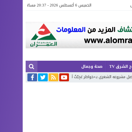
الخميس 6 أغسطس 2026 - 20:37 مساءً
 الشرق TV
صحة وجمال
ْتُ لَكَ يَا زَمَن»… الجزء الرابع
تكريم حفظة كتاب الله في اختتام الدورة ا