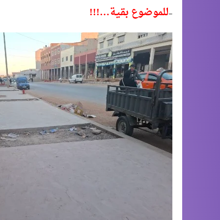
للموضوع بقية…!!!
–