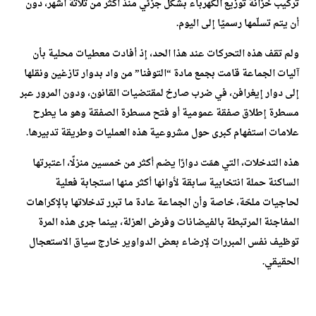
تركيب خزانة توزيع الكهرباء بشكل جزئي منذ أكثر من ثلاثة أشهر، دون
أن يتم تسلّمها رسميًا إلى اليوم.
ولم تقف هذه التحركات عند هذا الحد، إذ أفادت معطيات محلية بأن
آليات الجماعة قامت بجمع مادة “التوفنا” من واد بدوار تازغين ونقلها
إلى دوار إيغرافن، في ضرب صارخ لمقتضيات القانون، ودون المرور عبر
مسطرة إطلاق صفقة عمومية أو فتح مسطرة الصفقة وهو ما يطرح
علامات استفهام كبرى حول مشروعية هذه العمليات وطريقة تدبيرها.
هذه التدخلات، التي همّت دوارًا يضم أكثر من خمسين منزلًا، اعتبرتها
الساكنة حملة انتخابية سابقة لأوانها أكثر منها استجابة فعلية
لحاجيات ملحّة، خاصة وأن الجماعة عادة ما تبرر تدخلاتها بالإكراهات
المفاجئة المرتبطة بالفيضانات وفرض العزلة، بينما جرى هذه المرة
توظيف نفس المبررات لإرضاء بعض الدواوير خارج سياق الاستعجال
الحقيقي.