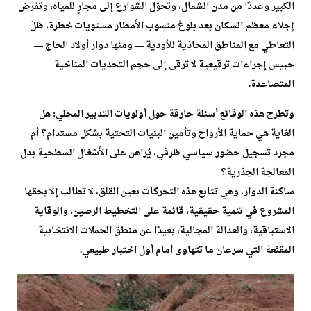
الكبير وعددًا من مدن الشمال، وتحوّل الشوارع إلى مجارٍ للمياه، وتفرض
إجلاء معظم السكان بعد بلوغ منسوب الأمطار مستويات خطرة، ظلّ
التعاطي مع المناطق المحاذية للأودية — ومنها دوار أولاد الحاج —
حبيس إجراءات ترقيعية لا ترقى إلى حجم التحديات المناخية
المتصاعدة.
وتطرح هذه الوقائع أسئلة حارقة حول أولويات التدبير المحلي: هل
الغاية هي حماية الأرواح وتأمين البنيات التحتية بشكل مستدام؟ أم
مجرد تسجيل حضور سياسي ظرفي، يُراهن على الأشغال السطحية بدل
المعالجة الجذرية؟
ساكنة الدوار، وهي تتابع هذه التحركات بعين القلق، لا تطالب إلا بحقها
المشروع في تنمية حقيقية، قائمة على التخطيط الرصين، والوقاية
الاستباقية، والعدالة المجالية، بعيدًا عن منطق الحملات الانتخابية
المقنّعة التي سرعان ما تتهاوى أمام أول اختبار طبيعي.