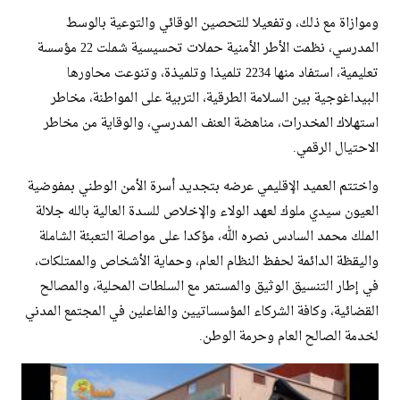
وموازاة مع ذلك، وتفعيلا للتحصين الوقائي والتوعية بالوسط
المدرسي، نظمت الأطر الأمنية حملات تحسيسية شملت 22 مؤسسة
تعليمية، استفاد منها 2234 تلميذا وتلميذة، وتنوعت محاورها
البيداغوجية بين السلامة الطرقية، التربية على المواطنة، مخاطر
استهلاك المخدرات، مناهضة العنف المدرسي، والوقاية من مخاطر
الاحتيال الرقمي.
​واختتم العميد الإقليمي عرضه بتجديد أسرة الأمن الوطني بمفوضية
العيون سيدي ملوك لعهد الولاء والإخلاص للسدة العالية بالله جلالة
الملك محمد السادس نصره الله، مؤكدا على مواصلة التعبئة الشاملة
واليقظة الدائمة لحفظ النظام العام، وحماية الأشخاص والممتلكات،
في إطار التنسيق الوثيق والمستمر مع السلطات المحلية، والمصالح
القضائية، وكافة الشركاء المؤسساتيين والفاعلين في المجتمع المدني
لخدمة الصالح العام وحرمة الوطن.