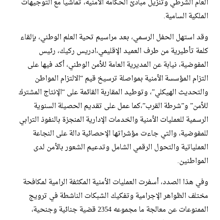
العام الشرطي وتنزيل مبادئ الحكامة الأمنية، تماشيا مع التوجيهات
الملكية السامية.
​وقد استهل الحفل الرسمي، بعد مراسيم تحية العلم الوطني، بإلقاء
كلمة تأطيرية من طرف العميد الإقليمي،ادريس ركيك، رئيس
المفوضية، نيابة عن المديرية العامة للأمن الوطني، أكد فيها على
التزام المؤسسة الأمنية بمواصلة ترسيخ قيم “الالتزام المواطن
والتحديث الهيكلي”، وتوطيد المقاربة القائمة على “الإنتاج المشترك
للأمن” و”شرطة القرب”،كما عمل على تقديم الحصيلة السنوية
الرسمية للعمليات الأمنية والخدمات الإدارية المنجزة بالنفوذ الترابي
للمفوضية، والتي جاءت مؤشراتها الإحصائية دالة على النجاعة
العملياتية والتحول الرقمي الشامل وتدعيم الشعور بالأمن لدى
المواطنين.
​وفي هذا الصدد، أسفرت العمليات الأمنية المكثفة الرامية لمكافحة
مختلف الظواهر الإجرامية وتفكيك الشبكات الناشطة في ترويج
الممنوعات عن معالجة ما مجموعه 2354 قضية جنائية وجنحية،