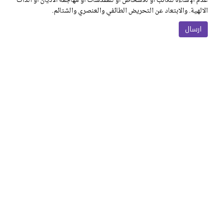
عدم الإساءة للكاتب أو للأشخاص أو للمقدسات أو مهاجمة الأديان أو الذات
الالهية. والابتعاد عن التحريض الطائفي والعنصري والشتائم.