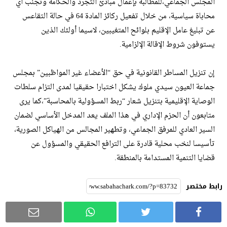
المجلس الجماعي،للمطالبة بإعمال مبادئ التجرد والحكامة وتجنب أي
محاباة سياسية، من خلال تفعيل ركائز المادة 64 في حالة التقاعس
عن تبليغ عامل الإقليم بلوائح المتغيبين، لاسيما أولئك الذين
يستوفون شروط الإقالة الإلزامية.
إن تنزيل المساطر القانونية في حق “الأعضاء غير المواظبين” بمجلس
جماعة العيون سيدي ملوك يشكل اختبارا حقيقيا لمدى التزام سلطات
الوصاية الإقليمية بتنزيل شعار “ربط المسؤولية بالمحاسبة”،كما يرى
متابعون أن الحزم الإداري في هذا الملف يعد المدخل الأساسي لضمان
السير العادي للمرفق الجماعي، وتطهير المجالس من الهياكل الصورية،
تأسيسا لنخب محلية قادرة على الترافع الحقيقي والمسؤول عن
قضايا التنمية المستدامة بالمنطقة.
رابط مختصر