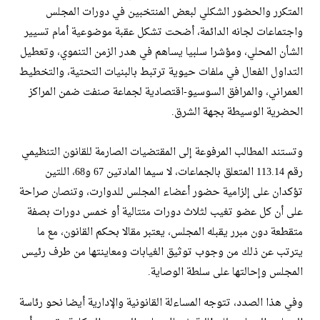
المتكرر والحضور الشكلي لبعض المنتخبين في دورات المجلس
واجتماعات لجانه الدائمة، أضحت تشكل عقبة موضوعية أمام تسيير
الشأن المحلي، ومؤشرا سلبيا يساهم في هدر الزمن التنموي، وتعطيل
التداول الفعال في ملفات حيوية ترتبط بالبنيات التحتية، والتخطيط
العمراني، والمرافق السوسيو-اقتصادية لجماعة صنفت ضمن المراكز
الحضرية الوسيطة بجهة الشرق.
​وتستند المطالب المرفوعة إلى المقتضيات الصارمة للقانون التنظيمي
رقم 113.14 المتعلق بالجماعات، لا سيما المادتين 67 و68، اللتين
تؤكدان على إلزامية حضور أعضاء المجلس للدوارت، وتنصان صراحة
على أن كل عضو تغيب لثلاث دورات متتالية أو خمس دورات بصفة
متقطعة دون مبرر يقبله المجلس، يعتبر مقالا بحكم القانون، مع ما
يترتب عن ذلك من وجوب توثيق الغيابات ومعاينتها من طرف رئيس
المجلس وإحالتها على سلطة الوصاية.
​وفي هذا الصدد، تتوجه المساءلة القانونية والإدارية أيضا نحو رئاسة