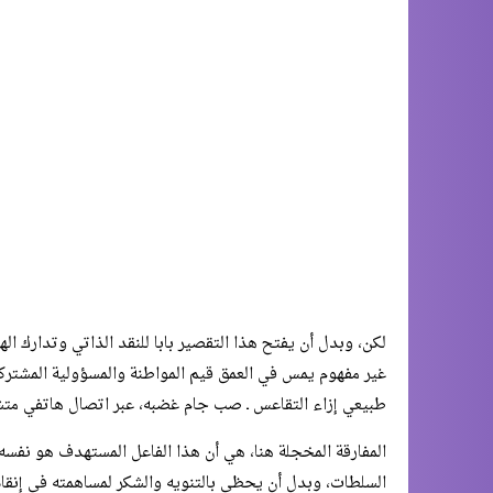
لكن، وبدل أن يفتح هذا التقصير بابا للنقد الذاتي وتدارك ال
غير مفهوم يمس في العمق قيم المواطنة والمسؤولية المشتركة،
طبيعي إزاء التقاعس ـ صب جام غضبه، عبر اتصال هاتفي متشن
​المفارقة المخجلة هنا، هي أن هذا الفاعل المستهدف هو نفسه
السلطات، وبدل أن يحظى بالتنويه والشكر لمساهمته في إنقاذ