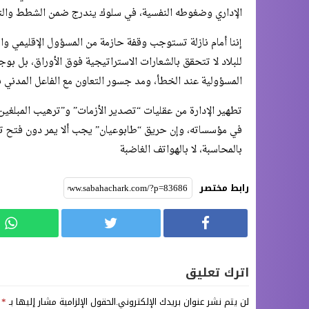
الإداري وضغوطه النفسية، في سلوك يندرج ضمن الشطط والت
​إننا أمام نازلة تستوجب وقفة حازمة من المسؤول الإقليمي والو
للبلاد لا تتحقق بالشعارات الاستراتيجية فوق الأوراق، بل ب
المسؤولية عند الخطأ، ومد جسور التعاون مع الفاعل المدني با
​تطهير الإدارة من عقليات “تصدير الأزمات” و”ترهيب المبلغي
في مؤسساته، وإن حريق “طابوعيان” يجب ألا يمر دون فتح ت
بالمحاسبة، لا بالهواتف الغاضبة
رابط مختصر
اترك تعليق
لن يتم نشر عنوان بريدك الإلكتروني.
الحقول الإلزامية مشار إليها بـ
*