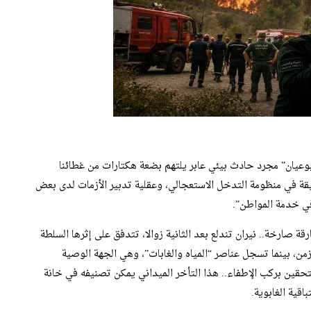
بوعيان” مجرد حادث بيئي عابر يلتهم بضعة هكتارات من غطائنا
عميقة في منظومة التدخل الاستعجالي، وعقلية تدبير الأزمات لدى بعض
في خدمة المواطن”.
ة صارخة.. نيران تندلع بعد الثانية زوالا، تتدفق على إثرها السلطة
الزمن، بينما تسجل عناصر “المياه والغابات”، وهي الجهة الوصية
ملتحقين بركب الإطفاء.. هذا التأخر الميداني يمكن تصنيفه في خانة
قية الغابوية.