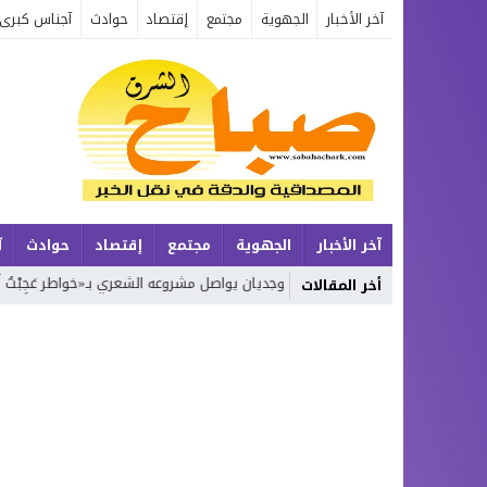
آخر الأخبار
الجهوية
مجتمع
إقتصاد
حوادث
آجناس كبرى
آخر الأخبار
الجهوية
مجتمع
إقتصاد
حوادث
آ
يعة
محمد بوجديان يواصل مشروعه الشعري بـ«خواطر عَجِبْتُ لَكَ يَا زَمَن»… الج
أخر المقالات