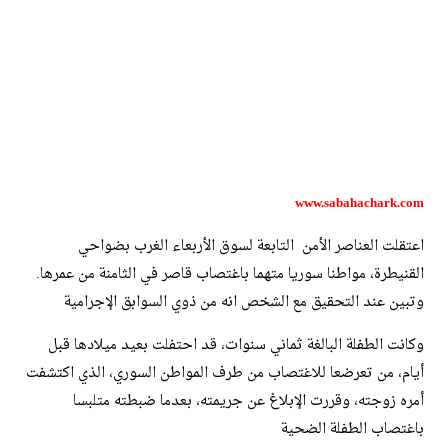
www.sabahachark.com
اعتقلت العناصر الأمن التابعة لسوق الأربعاء الغرب بضواحي
القنيطرة، مواطنا سوريا متهما باغتصاب قاصر في الثامنة من عمرها.
وتبين عند التحقيق مع الشخص انه من ذوي السوابق الإجرامية
وكانت الطفلة البالغة ثماني سنوات، قد احتفلت بعيد ميلادها قبل
أيام، من تعرضعا للاغتصاب من طرف المواطن السوري، الذي اكتشفت
أمره زوجته، وقررت الإبلاغ عن جريمته، بعدما ضبطته متلبسا
باغتصاب الطفلة الضحية