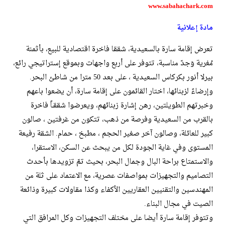
www.sabahachark.com
مادة إعلانية
تعرض إقامة سارة بالسعيدية، شققا فاخرة اقتصادية للبيع، بأثمنة
مُغرية وَجدّ مناسبة، تتوفر على أربع واجهات وبموقع إستراتيجي رائع،
بيرلا أنور بكركاس السعيدية ، على بعد 50 مترا من شاطئ البحر.
وإرضاءً لزبنائها، اختار القائمون على إقامة سارة، أن يضعوا باعهم
وخبرتهم الطويلتين، رهن إشارة زبنائهم، ويعرضوا شققـاً فاخرة
بالقرب من السعيدية وفرصة من ذهب، تتكون من غرفتين ، صالون
كبير للعائلة، وصالون آخر صغير الحجم ، مطبخ ، حمام. الشقة رفيعة
المستوى وفي غاية الجودة لكل من يبحث عن السكن، الاستقرا،
والاستمتاع براحة البال وجمال البحر، بحيث تمّ تزويدها بأحدث
التصاميم والتجهيزات بمواصفات عصرية، مع الاعتماد على ثلة من
المهندسين والتقنيين العقاريين الأكفاء وكذا مقاولات كبيرة وذائعة
الصيت في مجال البناء.
وتتوفر إقامة سارة أيضا على مختلف التجهيزات وكل المرافق التي