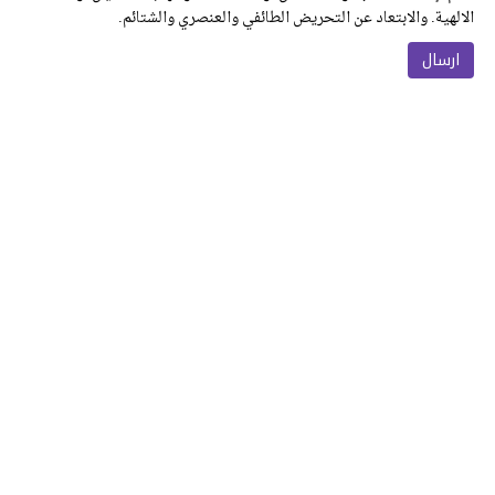
الالهية. والابتعاد عن التحريض الطائفي والعنصري والشتائم.