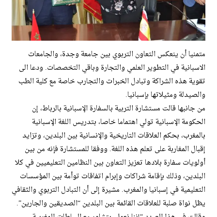
متمنيا أن ينعكس التعاون التربوي بين جامعة وجدة، والجامعات
الاسبانية في التطوير العلمي والتجارة وباقي التخصصات. ودعا الى
تقوية هذه الشراكة وتبادل الخبرات والتجارب خاصة مع كلية الطب
والصيدلة ومثيلاتها بإسبانيا.
من جانبها قالت مستشارة التربية بالسفارة الإسبانية بالرباط، إن
الحكومة الإسبانية تولي اهتماما خاصا، بتدريس اللغة الإسبانية
بالمغرب، بحكم العلاقات التاريخية والإنسانية بين البلدين، وتزايد
إقبال المغاربة على تعلم هذه اللغة. ووفقا للمستشارة فإنه من بين
أولويات سفارة بلادها تعزيز التعاون بين النظامين التعليميين في كلا
البلدين، وذلك بإقامة شراكات وإبرام اتفاقات توأمة بين المؤسسات
التعليمية في إسبانيا والمغرب. مشيرة إلى أن التبادل التربوي والثقافي
يظل نواة صلبة للعلاقات القائمة بين البلدين “الصديقين والجارين”.