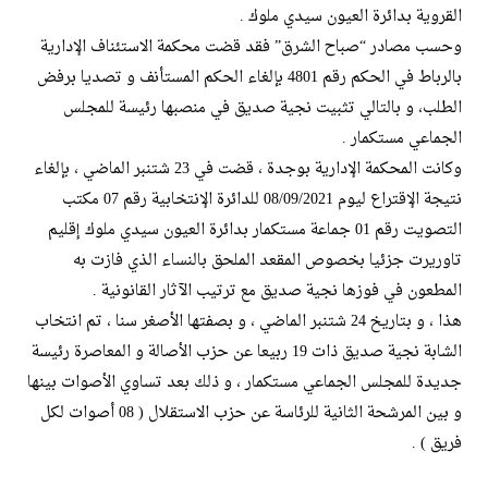
القروية بدائرة العيون سيدي ملوك .
وحسب مصادر “صباح الشرق” فقد قضت محكمة الاستئناف الإدارية
بالرباط في الحكم رقم 4801 بإلغاء الحكم المستأنف و تصديا برفض
الطلب، و بالتالي تثبيت نجية صديق في منصبها رئيسة للمجلس
الجماعي مستكمار .
وكانت المحكمة الإدارية بوجدة ، قضت في 23 شتنبر الماضي ، بإلغاء
نتيجة الإقتراع ليوم 08/09/2021 للدائرة الإنتخابية رقم 07 مكتب
التصويت رقم 01 جماعة مستكمار بدائرة العيون سيدي ملوك إقليم
تاوريرت جزئيا بخصوص المقعد الملحق بالنساء الذي فازت به
المطعون في فوزها نجية صديق مع ترتيب الآثار القانونية .
هذا ، و بتاريخ 24 شتنبر الماضي ، و بصفتها الأصغر سنا ، تم انتخاب
الشابة نجية صديق ذات 19 ربيعا عن حزب الأصالة و المعاصرة رئيسة
جديدة للمجلس الجماعي مستكمار ، و ذلك بعد تساوي الأصوات بينها
و بين المرشحة الثانية للرئاسة عن حزب الاستقلال ( 08 أصوات لكل
فريق ) .