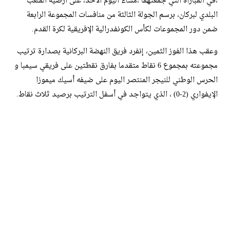
،في المباراة التي جمعتهما ،مساء اليوم الأحد، على أرضية الملعب
البلدي لبركان، برسم الجولة الثالثة من منافسات المجموعة الرابعة
ضمن دور المجموعات لكأس الكونفدرالية الإفريقية لكرة القدم.
وعقب هذا الفوز الثمين، إنفرد فريق النهضة البركانية بصدارة ترتيب
مجموعته بمجموع 6 نقاط متقدما بفارق نقطتين على فريقي سيمبا و
الحرس الوطني للنيجر المنتصر اليوم على ضيفه أسيك ميموزا
الإيفواري (2-0) ، الذي يتواجد في أسفل الترتيب برصيد ثلاث نقاط.