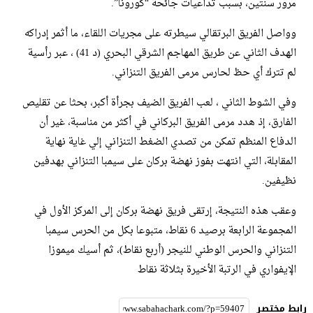
مرور سنتين، بسبب تداعيات جائحة “كورونا”.
وواصل الفريق البرتقالي سيطرته على مجريات اللقاء، ما أثمر إدراكه
الهدف الثاني عن طريق المهاجم الشرقي البحري (د 41) ، عبر رأسية
لم تترك أي حظ لحارس مرمى الفريق التنزاني.
وفي الشوط الثاني ، لعب الفريق الضيف بجرأة أكبر، بحثا عن تقليص
الفارق، إذ هدد مرمى الفريق البركاني في أكثر من مناسبة، غير أن
الدفاع المنظم تمكن من تصدي الضغط التنزاني إلي غاية نهاية
المقابلة، التي انتهت بفوز نهضة بركان على سيمبا التنزاني بهدفين
نظيفين.
وعقب هذه النتيجة، إرتقى فريق نهضة بركان إلى المركز الأول في
المجموعة الرابعة برصيد 6 نقاط، متبوعا بكل من الحرس سيمبا
التنزاني والحرس الوطني للنيجر (أربع نقاط)، ثم أسيك ميموزا
الإيفواري في الرتبة الأخيرة بثلاثة نقاط
رابط مختصر