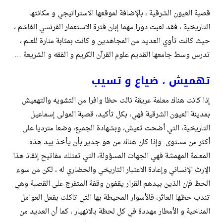
قصبة العيون الشرقية ، بالإضافة لموقعها الاستراتيجي و مكانتها
التاريخية ، فقد لعبت دورا مهما إبان فترة الاستعمار الفرنسي الغاشم ،
حيث كانت تأوي العديد من المجاهدين و كانت بمثابة منارة للعلم ،
تدرس وسط جامعها القديم علوم القرآن الكريم و الفقه و الشريعة …
تهميش ، ضياع و تسيب
إذا كانت هناك معلمة عريقة نالت حظا وافرا من التشويه والتهميش
بمدينة العيون الشرقية فهي، بكل تأكيد، قصبة المولى إسماعيل
التاريخية، التي أضحت تعيش، وبشهادة الجميع، وضعا مترديا على
أكثر من مستوى. وإذا كان هناك من هو جدير بأن يأخذ بيد هذه
المعلمة المهمشة فهي الجهات المسؤولة، التي تمتلك مفاتيح إنقاذ هذا
الإرث الإنساني وإعادة الاعتبار التاريخي والحضاري له ، لكن من سوء
الحظ فإن الذين بيدهم القرار يقفون وقفة المتفرج على القصبة وهي
تندب حظها العاثر، فالأسوار المحيطة بها التي تآكلت بفعل العوامل
المناخية و الأمطار مهددة في كل لحظة بالانهيار ، كما أن العديد من