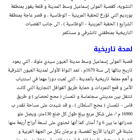
التشويه، كقصبة المولى إسماعيل وسط المدينة و قلعة يقور بمنطقة
بورديم التي تؤرخ للحقبة المرينية – الوطاسية ، و قصر عاجة بمنطقة
الشرايع ( الحقبة المرينية – الوطاسية ) ، الى جانب القصبات
التاريخية بمنطقتي تانشرفي و مستكمر .
لمحة تاريخية
قصبة المولى إسماعيل وسط مدينة العيون سيدي ملوك ، التي يعود
تاريخ بنائها إلى سنة 1679م ، تعد النواة الأولى لمدينة العيون الشرقية
و أهم معلمة تاريخية بالمدينة ، التي لعبت دورا مهما في استتباب
الأمن و قمع التمردات و حماية طريق القوافل التجارية التي كانت
تنتقل بين مدينتي سجلماسة و تلمسان ( محج لحصاير ) و طريق
فاس – تلمسان ( محج السلطان ) ، و قد شيدت على مساحة تقدر ب
16900 م ²، على شكل مربع يبلغ طول كل ضلع 130متر، ويصل علو
جدرانها ما بين 6 و7 أمتار، كما أنها تحتوي على تسعة أبراج أربعة منها
مثبتة في الزوايا الأربع للقصبة، و برجان بكل من الجهة الغربية و