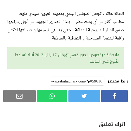
الحالة هاته ، تجعل المجلس البلدي بمدينة العيون سيدي ملوك
مطالب أكثر من أي وقت مضى ، ببذل قصارى الجهود من أجل إدراجها
ضمن المآثر التاريخية للمملكة ، حتى يتسنى ترميمها و صيانتها لتكون
رافعة للتنمية السياحية و الثقافية بالمنطقة
ملاحضة : بخصوص الصور فهي تؤرخ ل 17 يناير 2012 أثناء تساقط
الثلوج على المدينة
رابط مختصر
اترك تعليق