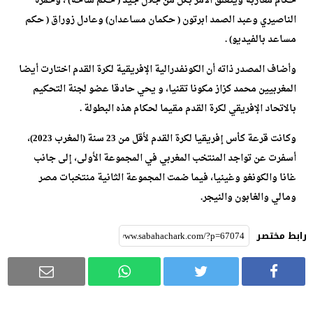
حكام مغاربة ويتعلق الأمر بكل من جلال جيد ( حكم ساحة) ، وحمزة
الناصيري وعبد الصمد ابرتون ( حكمان مساعدان) وعادل زوراق ( حكم
مساعد بالفيديو) .
وأضاف المصدر ذاته أن الكونفدرالية الإفريقية لكرة القدم اختارت أيضا
المغربيين محمد كزاز مكونا تقنيا، و يحي حادقا عضو لجنة التحكيم
بالاتحاد الإفريقي لكرة القدم مقيما لحكام هذه البطولة .
وكانت قرعة كأس إفريقيا لكرة القدم لأقل من 23 سنة (المغرب 2023)،
أسفرت عن تواجد المنتخب المغربي في المجموعة الأولى، إلى جانب
غانا والكونغو وغينيا، فيما ضمت المجموعة الثانية منتخبات مصر
ومالي والغابون والنيجر.
رابط مختصر