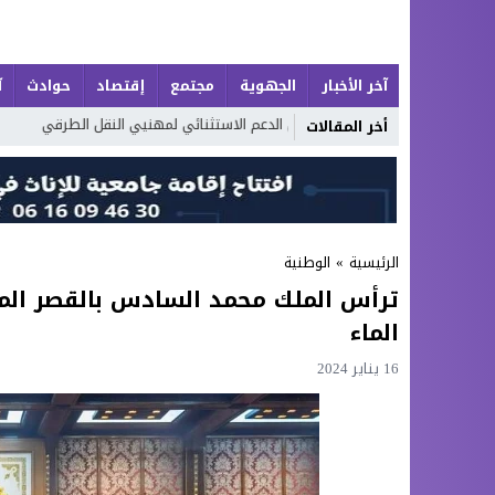
آخر الأخبار
الجهوية
مجتمع
إقتصاد
حوادث
آ
صة إضافية من الدعم الاستثنائي لمهنيي النقل الطرقي
أكوام النفايات
أخر المقالات
الرئيسية
»
الوطنية
ترأس الملك محمد السادس بالقصر الم
الماء
16 يناير 2024