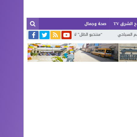
 الشرق TV
صحة وجمال
“منتخبو الظل” لا تلمس لهم أثرا في ميدان ولا تراهم في نشاط رسمي ولا مح