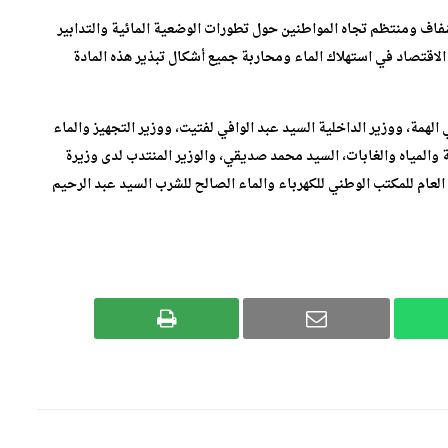
فاف ومنتظم تجاه المواطنين حول تطورات الوضعية المائية والتدابير
 الاقتصاد في استهلاك الماء ومحاربة جميع أشكال تبذير هذه المادة
همة، ووزير الداخلية السيد عبد الوافي لفتيت، ووزير التجهيز والماء
السيد نزار بركة، ووزير الفلاحة والصيد البحري والتنمية القروية والمياه والغابات،‎ السيد محمد صديقي، والوزير المنتدب لدى وزيرة
 العام للمكتب الوطني للكهرباء والماء الصالح للشرب السيد عبد الرحيم