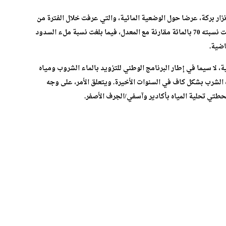
زار بركة، عرضا حول الوضعية المائية، والتي عرفت خلال الفترة من
شتنبر إلى منتصف يناير 2024، تسجيل عجز في التساقطات بلغت نسبته 70 بالمائة مقارنة مع المعدل، فيما بلغت نسبة ملء السدود
، لا سيما في إطار البرنامج الوطني للتزويد بالماء الشروب ومياه
لجهات بمياه الشرب بشكل كاف في السنوات الأخيرة. ويتعلق الأمر، على وجه
تي تحلية المياه بأكادير وآسفي/الجرف الأصفر.