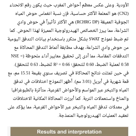
الأودية. وعلى عكس معظم أحواض المغرب حيث يكون رقم الانحناء
(CN2) هو المعلمة الأكثر حساسية، فإن نسبة انغماس حوض المياه
الجوفية العميقة (RCHRG DP) هي الأكثر تأثيراً في حوض وادي
الشراعة، مما يبرز الخصائص الهيدرولوجية المميزة لهذا الحوض. كما
تم ضبط نموذج SWAT بشكل متكرر باستخدام بيانات التدفق اليومية
من حوض وادي الشراعة، بهدف مطابقة أنماط التدفق المحاكاة مع
التدفقات المقاسة، مما أدى إلى تحقيق معايير أداء ملحوظة (NSE =
0.58 لعملية الضبط، 0.60 للتحقق؛ R² = 0.66 للضبط، 0.63 للتحقق).
في حين تمثلت نتائج المحاكاة في تصريف سنوي بقيمة 15.51 مم، مع
قمة شهرية في أبريل (3.01 مم). أظهر النموذج اختلافات في تدفق
المياه والتبخر عبر المواسم والأحواض الفرعية، متأثرة بالطبوغرافيا
والمناخ واستعمالات التربة. كما أبرزت المحاكاة المكانية الاختلافات
في معدلات تدفق المياه والتبخر عبر الأحواض الفرعية، مما يؤكد على
تعقيد العمليات الهيدرولوجية المنمذجة.