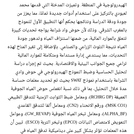
الهيدرولوجية في المنطقة. وتميزت المدخلة التي قدمها محمد
لعبودي بالتركيز على استخدام أدوات جديدة تمامًا، مما يعزز من
جودة ودقة الدراسة ونتائجها بحكم أنها التطبيق الأول للنموذج
بالمغرب الشرقي. وذلك لأن حوض واد شراعة يواجه تحديات كبيرة
تتعلق بالموارد المائية، من ضمنها استنزاف المياه وتدهور جودة
المياه نتيجة التلوث الزراعي والصناعي. بالإضافة إلى تغير المناخ لهذه
التحديات، مما يستدعي إدارة مستدامة ومتكاملة للموارد المائية
تراعي جميع الجوانب البيئية والاقتصادية. بحيث تم إجراء دراسة
لتحليل الحساسية وضبط النموذج الهيدرولوجي في حوض وادي
الشراعة باستخدام نموذج SWAT بحيث تم تحديد معلمات حساسة
عدة خلال التحليل، بما في ذلك نسبة انغماس حوض المياه الجوفية
العميقة (RCHRG DP)، ومعامل ضبط الثوابت الزمنية للتدفق الطبيعي
(MSK CO1)، ورقم الانحناء (CN2)، ومعامل ألفا للتدفق القاعدي
(ALPHA_BF)، ومعامل تبخر المياه الجوفية (GW_REVAP)، وعوامل
التعويض لامتصاص النباتات (EPCO) وتبخر التربة (ESCO). تبين أن
هذه المعلمات تؤثر بشكل كبير على ديناميكية تدفق المياه في