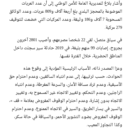
وأشار بلاغ للمديرية العامة للأمن الوطني إلى أن عدد العربات
الموضوعة بالمحجز البلدي بلغ أربعة آلاف و809 عربات، وعدد الوثائق
المسحوبة 7 آلاف و186 وثيقة، وعدد المركبات التي خضعت للتوقيف
279 مركبة.
في سياق متصل، لقي 22 شخصا مصرعهم، وأصيب 2801 آخرون
بجروح، إصابات 99 منهم بليغة، في 2019 حادثة سير سجلت داخل
المناطق الحضرية، خلال الفترة نفسها.
وعزا المصدر ذاته، الأسباب الرئيسية المؤدية إلى وقوع هذه
الحوادث، حسب ترتيبها، إلى عدم انتباه السائقين، وعدم احترام حق
الأسبقية، وعدم ترك مسافة الأمان، والسرعة المفرطة، وعدم انتباه
الراجلين، وعدم التحكم، وتغيير الاتجاه غير المسموح به، وتغيير
الاتجاه بدون إشارة، وعدم احترام الوقوف المفروض بعلامة « قف »،
والسير في يسار الطريق، والسير في الاتجاه الممنوع، وعدم احترام
الوقوف المفروض بضوء التشوير الأحمر، والسياقة في حالة سكر،
وكذا التجاوز المعيب.