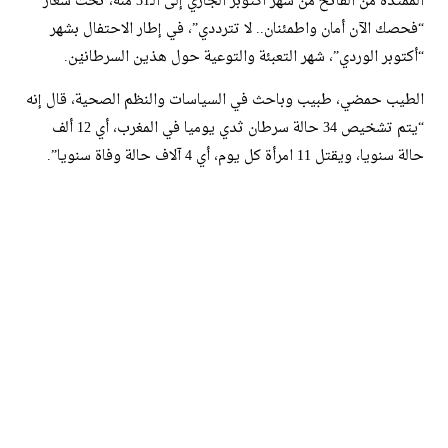
الممتدة من الفاتح من شهر أكتوبر الجاري إلى الـ31 منه، تحت شعار
“فحصك الآن أمان واطمئنان.. لا تترددي”، في إطار الاحتفال بشهر
“أكتوبر الوردي”، شهر التعبئة والتوعية حول هذين السرطانيْن.
الطيب حمضي، طبيب وباحث في السياسات والنظم الصحية، قال إنه
“يتم تشخيص 34 حالة سرطان ثدي يوميا في المغرب، أي 12 ألف
حالة سنويا، ويقتل 11 امرأة كل يوم، أي 4 آلاف حالة وفاة سنويا”.