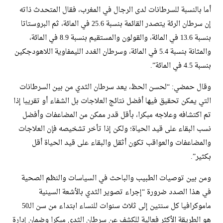
أما بالنسبة للسرطانات لدى الرجال في المغرب، فقال المتحدث ذاته
إن سرطان الرئة يتصدر القائمة بنسبة 25.6 في المائة، ثم البروستاتا
بنسبة 13.6 في المائة، والقولون والمستقيم بنسبة 8.9 في المائة،
والمثانة بنسبة 5.4 في المائة، وسرطان الغدد الليمفاوية اللاهودجكين
بنسبة 4.5 في المائة”.
وقال حمضي: “لحسن الحظ، يعد سرطان الثدي من بين السرطانات
التي يمكن تحقيق فيها أفضل نتائج العلاجات بل الشفاء أو تقريبا إذا
تم اكتشافه وعلاجه مبكرا، بأقل قدر ممكن من المضاعفات وأفضل
نسب البقاء على قيد الحياة؛ ولكن إذا تأخر تشخيصه فإن العلاجات
والمضاعفات والعواقب تكون أثقل والبقاء على قيد الحياة أقل
بكثير”.
ومن بين توصيات الطبيب والباحث في السياسات والنظم الصحية
في هذا الصدد ضرورة “إجراء تصوير الثدي بالأشعة السينية
ماموكرافيا كل سنتين إلى ثلاث سنوات للنساء ابتداء من سن الـ50
هو الطريقة الأكثر فعالية للكشف عن سرطان الثدي مبكرا وضمان إدارة